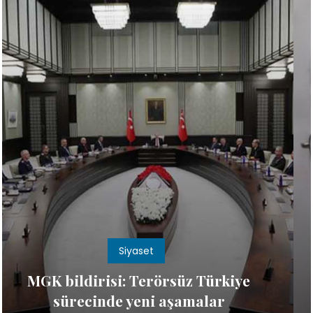
Dünya
Soykırımcı Ben-Gvir'den,
Filistinli esirlerin kıyafetlerine ve
Kur'an-ı Kerimlerine el