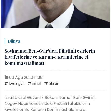
Dünya
Soykırımcı Ben-Gvir'den, Filistinli esirlerin
kıyafetlerine ve Kur'an-ı Kerimlerine el
konulması talimatı
06 Ağu 2026 14:18
ben gvir
israil
filistin
İsrail Ulusal Güvenlik Bakanı Itamar Ben-Gvir'in,
Negev Hapishanesi'ndeki Filistinli tutukluların
kıyafetleri ile Kur'an-ı Kerim nüshalarına el