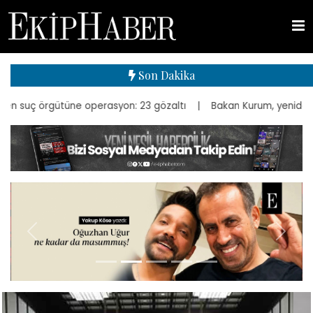
Son Dakika
syon: 23 gözaltı
| Bakan Kurum, yeniden inşa edilen Kapalı Çarşı'nı
Önceki
Sonra