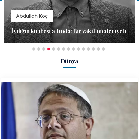
Ayşe Gündoğdu
Promptlar, terminaller ve junior
mühendisliğin sonu mu?
Dünya