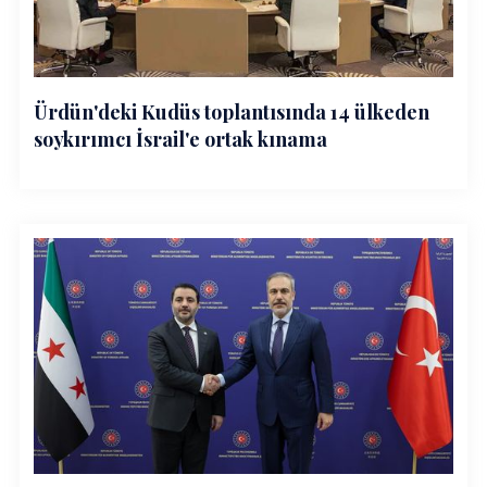
Ürdün'deki Kudüs toplantısında 14 ülkeden
soykırımcı İsrail'e ortak kınama