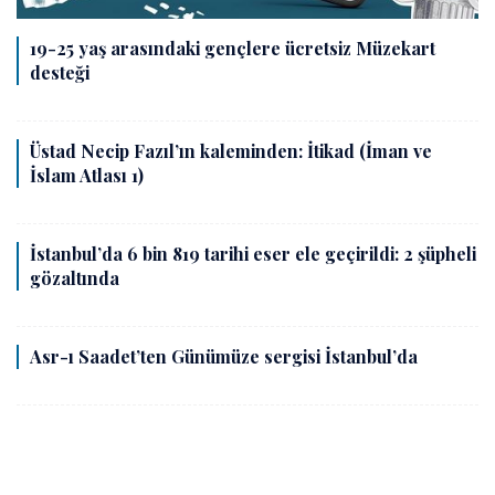
19-25 yaş arasındaki gençlere ücretsiz Müzekart
desteği
Üstad Necip Fazıl’ın kaleminden: İtikad (İman ve
İslam Atlası 1)
İstanbul’da 6 bin 819 tarihi eser ele geçirildi: 2 şüpheli
gözaltında
Asr-ı Saadet’ten Günümüze sergisi İstanbul’da