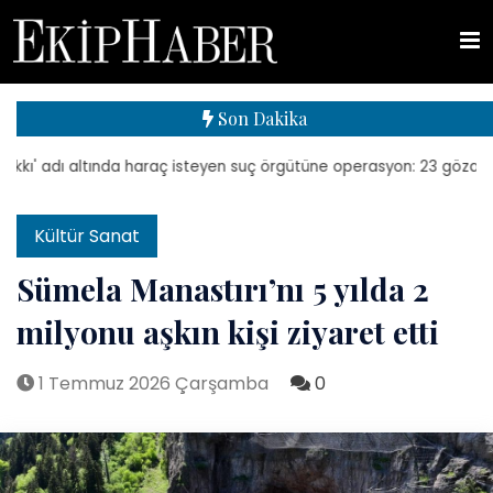
Son Dakika
 adı altında haraç isteyen suç örgütüne operasyon: 23 gözaltı
| 
Kültür Sanat
Sümela Manastırı’nı 5 yılda 2
milyonu aşkın kişi ziyaret etti
1 Temmuz 2026 Çarşamba
0