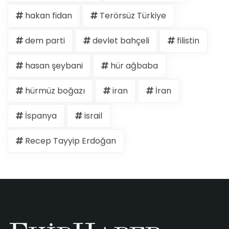
hakan fidan
Terörsüz Türkiye
dem parti
devlet bahçeli
filistin
hasan şeybani
hür ağbaba
hürmüz boğazı
iran
İran
İspanya
israil
Recep Tayyip Erdoğan