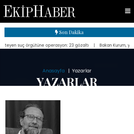
Son Dakika
suç örgütüne operasyon: 23 gözaltı
| Bakan Kurum, yeniden inşa edi
Anasayfa
Yazarlar
YAZARLAR