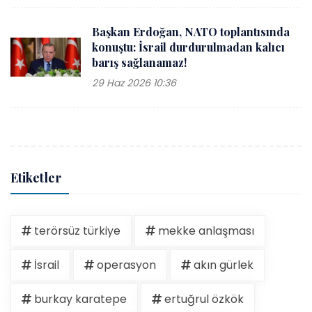
Başkan Erdoğan, NATO toplantısında
konuştu: İsrail durdurulmadan kalıcı
barış sağlanamaz!
29 Haz 2026 10:36
Etiketler
terörsüz türkiye
mekke anlaşması
İsrail
operasyon
akın gürlek
burkay karatepe
ertuğrul özkök