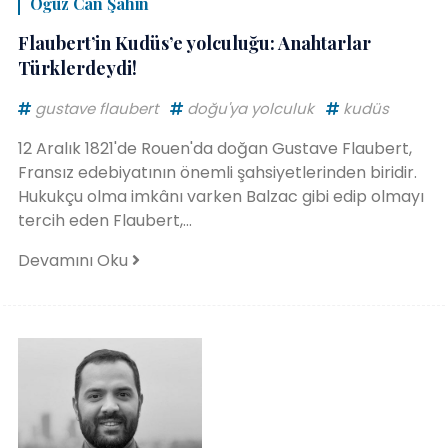
Oğuz Can Şahin
Flaubert’in Kudüs’e yolculuğu: Anahtarlar
Türklerdeydi!
gustave flaubert
doğu'ya yolculuk
kudüs
12 Aralık 1821'de Rouen'da doğan Gustave Flaubert,
Fransız edebiyatının önemli şahsiyetlerinden biridir.
Hukukçu olma imkânı varken Balzac gibi edip olmayı
tercih eden Flaubert,...
Devamını Oku