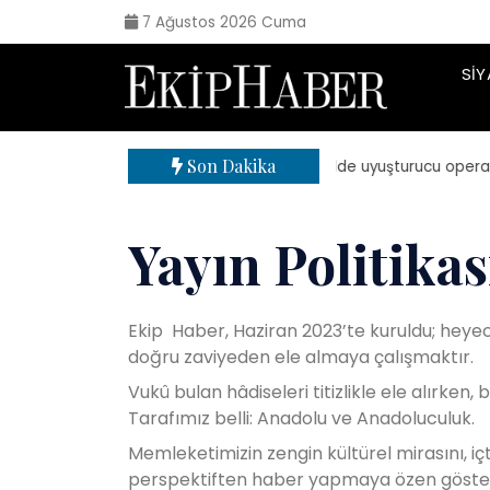
7 Ağustos 2026 Cuma
SIY
Son Dakika
| 71 ilde uyuşturucu operasyonu
Yayın Politikas
Ekip Haber, Haziran 2023’te kuruldu; heyec
doğru zaviyeden ele almaya çalışmaktır.
Vukû bulan hâdiseleri titizlikle ele alırken,
Tarafımız belli: Anadolu ve Anadoluculuk.
Memleketimizin zengin kültürel mirasını, içt
perspektiften haber yapmaya özen gösteriyo