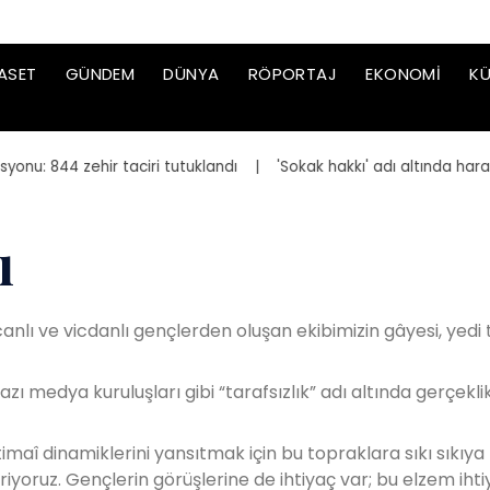
ASET
GÜNDEM
DÜNYA
RÖPORTAJ
EKONOMI
KÜ
: 844 zehir taciri tutuklandı
| 'Sokak hakkı' adı altında haraç i
ı
anlı ve vicdanlı gençlerden oluşan ekibimizin gâyesi, yedi
 bazı medya kuruluşları gibi “tarafsızlık” adı altında gerçek
imaî dinamiklerini yansıtmak için bu topraklara sıkı sıkıya 
ruz. Gençlerin görüşlerine de ihtiyaç var; bu elzem ihtiy