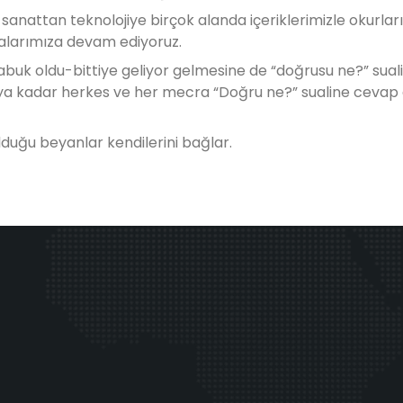
nattan teknolojiye birçok alanda içeriklerimizle okurlarım
şmalarımıza devam ediyoruz.
abuk oldu-bittiye geliyor gelmesine de “doğrusu ne?” sua
ya kadar herkes ve her mecra “Doğru ne?” sualine cevap a
olduğu beyanlar kendilerini bağlar.