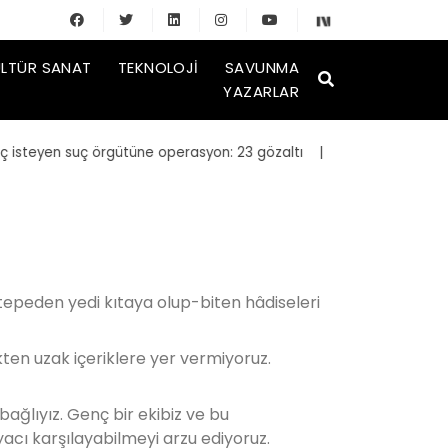
LTÜR SANAT
TEKNOLOJI
SAVUNMA
YAZARLAR
steyen suç örgütüne operasyon: 23 gözaltı
| Bakan Kurum, yeniden 
 tepeden yedi kıtaya olup-biten hâdiseleri
likten uzak içeriklere yer vermiyoruz.
bağlıyız. Genç bir ekibiz ve bu
acı karşılayabilmeyi arzu ediyoruz.