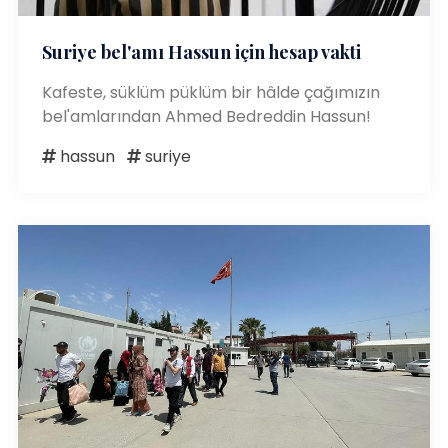
Suriye bel'amı Hassun için hesap vakti
Kafeste, süklüm püklüm bir hâlde çağımızın
bel'amlarından Ahmed Bedreddin Hassun!
hassun
suriye