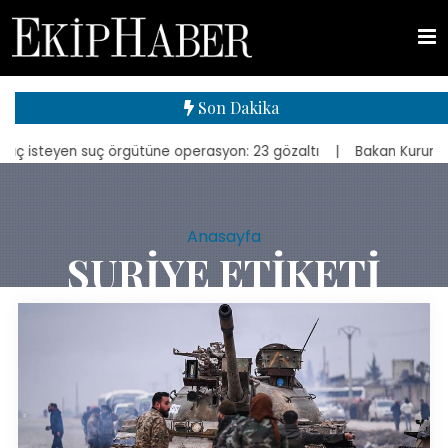
Son Dakika
n suç örgütüne operasyon: 23 gözaltı
| Bakan Kurum, yeniden inşa 
Anasayfa
SURIYE ETIKETI