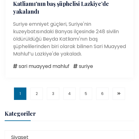
Katliamı'nın baş şüphelisi Lazkiye’de
yakalandı
Suriye emniyet güçleri, Suriye'nin
kuzeybatısındaki Banyas ilçesinde 248 sivilin
öldürüldüğü Beyda Katliamı'nın baş
şüphelilerinden biri olarak bilinen Sari Muayyed
Mahluf’u Lazkiye'de yakaladı.
sari muayyed mahluf
suriye
1
2
3
4
5
6
Kategoriler
Siyaset