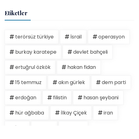
Etiketler
terörsüz türkiye
İsrail
operasyon
burkay karatepe
devlet bahçeli
ertuğrul özkök
hakan fidan
15 temmuz
akın gürlek
dem parti
erdoğan
filistin
hasan şeybani
hür ağbaba
İlkay Çiçek
iran
İran
israil
kudüs