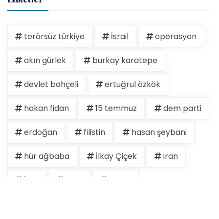
terörsüz türkiye
İsrail
operasyon
akın gürlek
burkay karatepe
devlet bahçeli
ertuğrul özkök
hakan fidan
15 temmuz
dem parti
erdoğan
filistin
hasan şeybani
hür ağbaba
İlkay Çiçek
iran
İran
israil
kudüs
Menderes Belediyesi