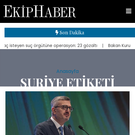
Son Dakika
 suç örgütüne operasyon: 23 gözaltı
| Bakan Kurum, yeniden inşa e
Anasayfa
SURIYE ETIKETI