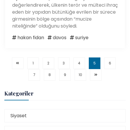
değerlendirerek, ülkenin terör ve mülteci ihraç
eden bir yapıdan bütünlüğe evrilen bir sürece
girmesinin bölge açısından “mucize
niteliğinde” olduğunu söyledi.
hakan fidan
davos
suriye
1
2
3
4
5
6
7
8
9
10
Kategoriler
Siyaset