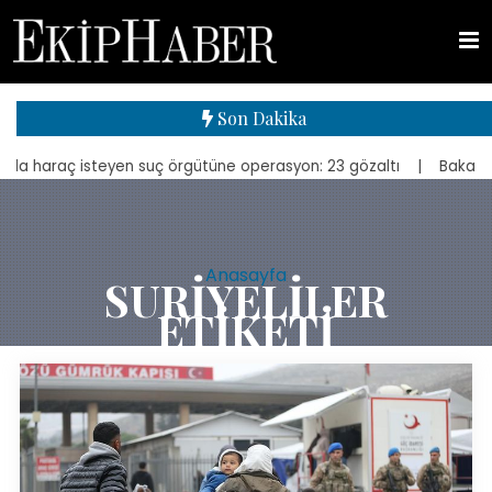
Son Dakika
araç isteyen suç örgütüne operasyon: 23 gözaltı
| Bakan Kurum, yen
Anasayfa
SURIYELILER
ETIKETI