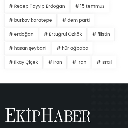
Recep Tayyip Erdoğan
15 temmuz
burkay karatepe
dem parti
erdoğan
Ertuğrul Özkök
filistin
hasan şeybani
hür ağbaba
İlkay Çiçek
iran
İran
israil