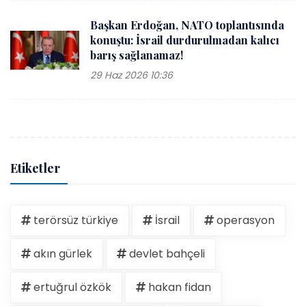
Başkan Erdoğan, NATO toplantısında
konuştu: İsrail durdurulmadan kalıcı
barış sağlanamaz!
29 Haz 2026 10:36
Etiketler
terörsüz türkiye
İsrail
operasyon
akın gürlek
devlet bahçeli
ertuğrul özkök
hakan fidan