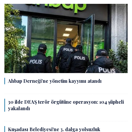
Ahbap Derneği’ne yönetim kayyımı atandı
30 ilde DEAŞ terör örgütüne operasyon: 104 şüpheli
yakalandı
Kuşadası Belediyesi'ne 3. dalga yolsuzluk