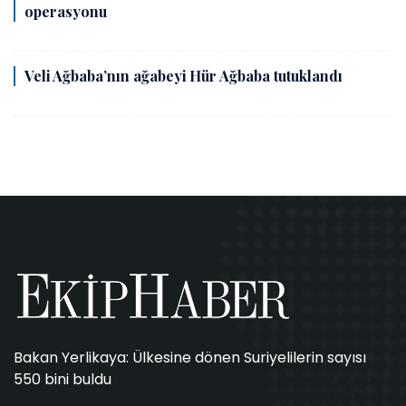
operasyonu
Veli Ağbaba’nın ağabeyi Hür Ağbaba tutuklandı
Bakan Yerlikaya: Ülkesine dönen Suriyelilerin sayısı
550 bini buldu