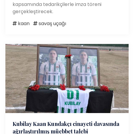
kapsamında tedarikçilerle imza töreni
gerçekleştirecek.
kaan
savaş uçağı
Kubilay Kaan Kundakçı cinayeti davasında
ağırlaştırılmış müebbet talebi