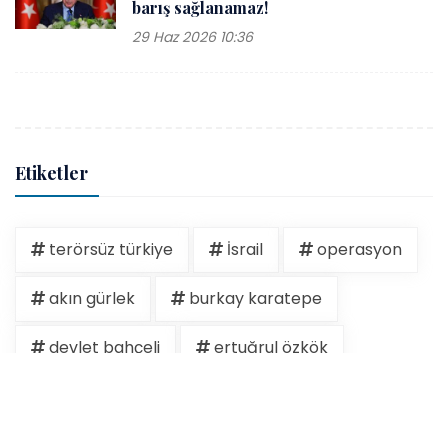
barış sağlanamaz!
29 Haz 2026 10:36
Etiketler
terörsüz türkiye
İsrail
operasyon
akın gürlek
burkay karatepe
devlet bahçeli
ertuğrul özkök
hakan fidan
15 temmuz
dem parti
erdoğan
filistin
hasan şeybani