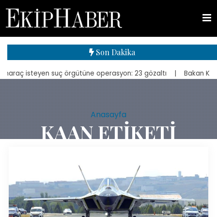
Son Dakika
eyen suç örgütüne operasyon: 23 gözaltı
| Bakan Kurum, yeniden inş
Anasayfa
KAAN ETIKETI