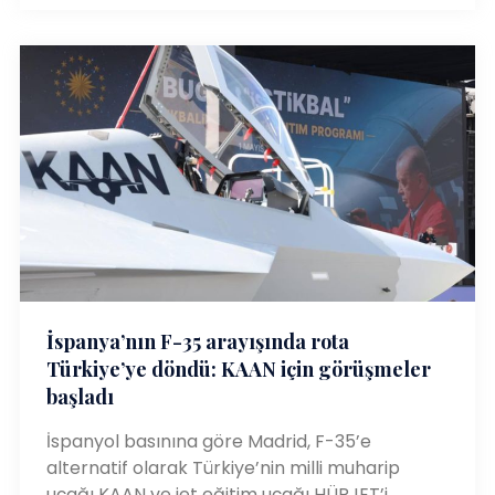
İspanya’nın F-35 arayışında rota
Türkiye’ye döndü: KAAN için görüşmeler
başladı
İspanyol basınına göre Madrid, F-35’e
alternatif olarak Türkiye’nin milli muharip
uçağı KAAN ve jet eğitim uçağı HÜRJET’i