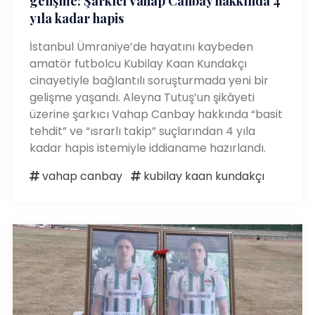
gelişme: Şarkıcı Vahap Canbay hakkında 4
yıla kadar hapis
İstanbul Ümraniye’de hayatını kaybeden
amatör futbolcu Kubilay Kaan Kundakçı
cinayetiyle bağlantılı soruşturmada yeni bir
gelişme yaşandı. Aleyna Tutuş’un şikâyeti
üzerine şarkıcı Vahap Canbay hakkında “basit
tehdit” ve “ısrarlı takip” suçlarından 4 yıla
kadar hapis istemiyle iddianame hazırlandı.
vahap canbay
kubilay kaan kundakçı