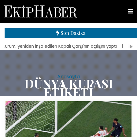
Son Dakika
niden inşa edilen Kapalı Çarşı'nın açılışını yaptı
| TMSF, Ahbap D
Anasayfa
DÜNYA KUPASI
ETIKETI