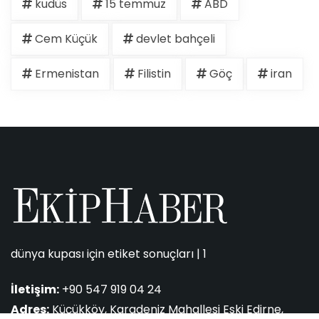
kudüs
15 temmuz
ABD
Cem Küçük
devlet bahçeli
Ermenistan
Filistin
Göç
iran
dünya kupası için etiket sonuçları | 1
İletişim:
+90 547 919 04 24
Adres:
Küçükköy, Karadeniz Mahallesi Eski Edirne,