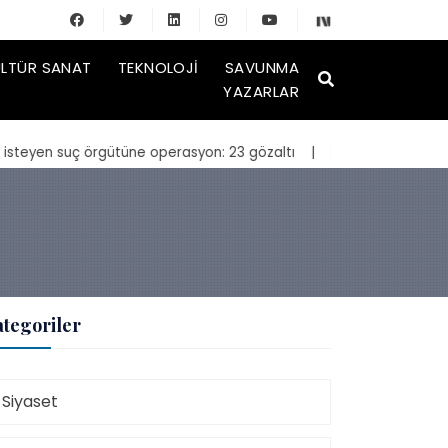
LTÜR SANAT
TEKNOLOJI
SAVUNMA
YAZARLAR
ç örgütüne operasyon: 23 gözaltı
| Bakan Kurum, yeniden inşa edile
tegoriler
Siyaset