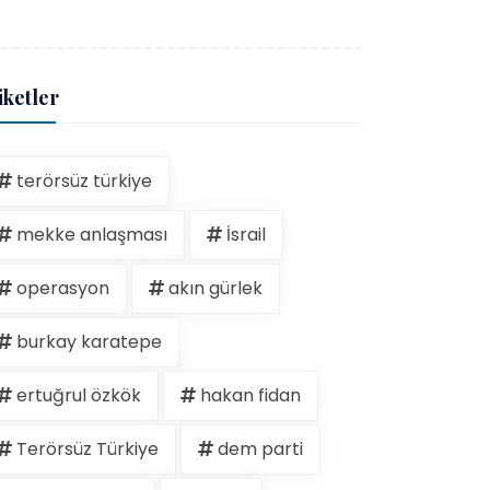
iketler
terörsüz türkiye
mekke anlaşması
İsrail
operasyon
akın gürlek
burkay karatepe
ertuğrul özkök
hakan fidan
Terörsüz Türkiye
dem parti