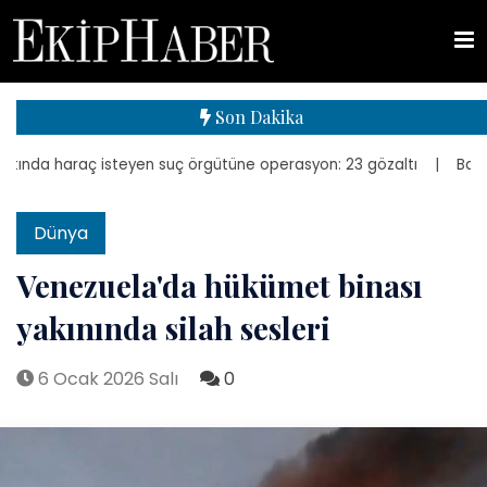
Son Dakika
nda haraç isteyen suç örgütüne operasyon: 23 gözaltı
| Bakan Kuru
Dünya
Venezuela'da hükümet binası
yakınında silah sesleri
6 Ocak 2026 Salı
0