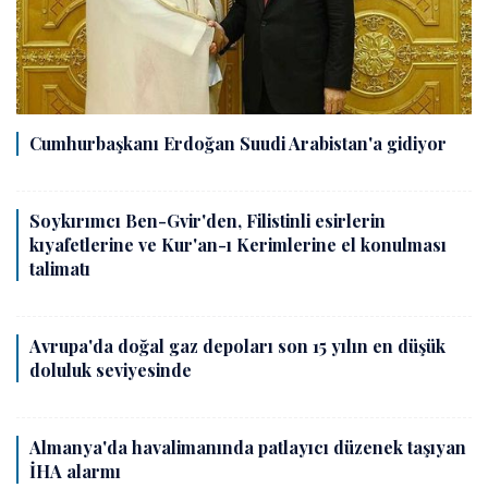
Cumhurbaşkanı Erdoğan Suudi Arabistan'a gidiyor
Soykırımcı Ben-Gvir'den, Filistinli esirlerin
kıyafetlerine ve Kur'an-ı Kerimlerine el konulması
talimatı
Avrupa'da doğal gaz depoları son 15 yılın en düşük
doluluk seviyesinde
Almanya'da havalimanında patlayıcı düzenek taşıyan
İHA alarmı