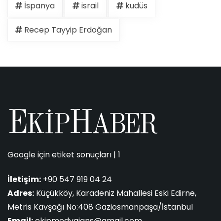
İspanya
israil
kudüs
Recep Tayyip Erdoğan
Google için etiket sonuçları | 1
İletişim:
+90 547 919 04 24
Adres:
Küçükköy, Karadeniz Mahallesi Eski Edirne,
Metris Kavşağı No:408 Gaziosmanpaşa/İstanbul
Email:
ekipmedyajans@gmail.com