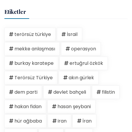
Etiketler
terörsüz türkiye
İsrail
mekke anlaşması
operasyon
burkay karatepe
ertuğrul özkök
Terörsüz Türkiye
akın gürlek
dem parti
devlet bahçeli
filistin
hakan fidan
hasan şeybani
hür ağbaba
iran
İran