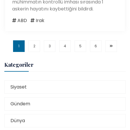
mühimmatın kontrollü imhası sırasında 1
askerin hayatını kaybettiğini bildirdi.
ABD
Irak
1
2
3
4
5
6
Kategoriler
Siyaset
Gündem
Dünya