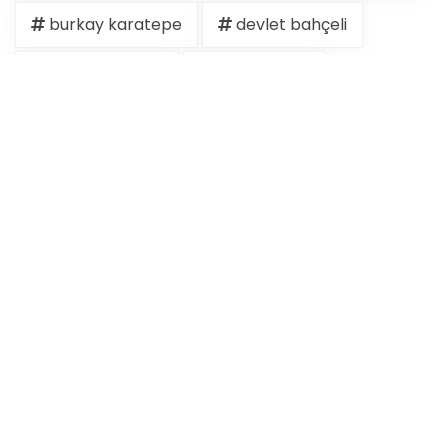
burkay karatepe
devlet bahçeli
ertuğrul özkök
hakan fidan
15 temmuz
akın gürlek
dem parti
erdoğan
filistin
hasan şeybani
hür ağbaba
İlkay Çiçek
iran
İran
israil
kudüs
mekke anlaşması