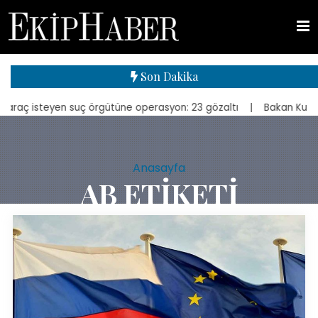
Son Dakika
yen suç örgütüne operasyon: 23 gözaltı
| Bakan Kurum, yeniden inş
Anasayfa
AB ETIKETI