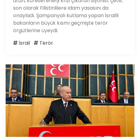
atan, küresel enerji krizi çıkaran siyonist çete,
son olarak Filistinlilere idam yasasını da
onayladı. Şampanyalı kutlama yapan İsrailli
bakanların büyük kısmı geçmişte terör
örgütlerine üyeydi.
İsrail
Terör