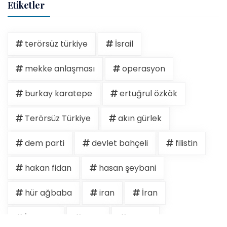
Etiketler
terörsüz türkiye
İsrail
mekke anlaşması
operasyon
burkay karatepe
ertuğrul özkök
Terörsüz Türkiye
akın gürlek
dem parti
devlet bahçeli
filistin
hakan fidan
hasan şeybani
hür ağbaba
iran
İran
İspanya
israil
kudüs