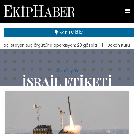
Son Dakika
n suç örgütüne operasyon: 23 gözaltı
| Bakan Kurum, yeniden inşa e
Anasayfa
İSRAIL ETIKETI