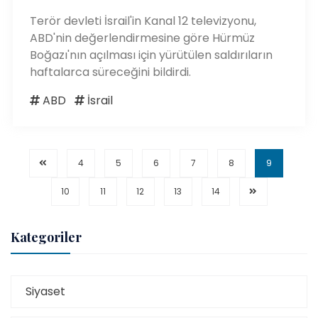
Terör devleti İsrail'in Kanal 12 televizyonu,
ABD'nin değerlendirmesine göre Hürmüz
Boğazı'nın açılması için yürütülen saldırıların
haftalarca süreceğini bildirdi.
ABD
İsrail
4
5
6
7
8
9
10
11
12
13
14
Kategoriler
Siyaset