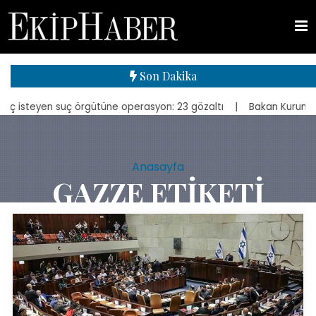
Son Dakika
 suç örgütüne operasyon: 23 gözaltı
| Bakan Kurum, yeniden inşa ed
Anasayfa
GAZZE ETIKETI