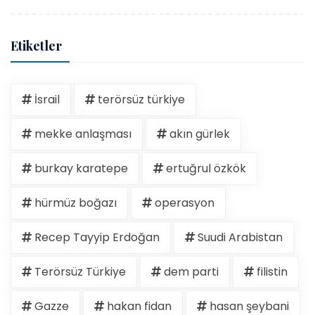
Etiketler
İsrail
terörsüz türkiye
mekke anlaşması
akın gürlek
burkay karatepe
ertuğrul özkök
hürmüz boğazı
operasyon
Recep Tayyip Erdoğan
Suudi Arabistan
Terörsüz Türkiye
dem parti
filistin
Gazze
hakan fidan
hasan şeybani