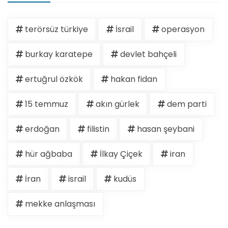
terörsüz türkiye
İsrail
operasyon
burkay karatepe
devlet bahçeli
ertuğrul özkök
hakan fidan
15 temmuz
akın gürlek
dem parti
erdoğan
filistin
hasan şeybani
hür ağbaba
İlkay Çiçek
iran
İran
israil
kudüs
mekke anlaşması