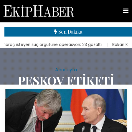
Son Dakika
isteyen suç örgütüne operasyon: 23 gözaltı
| Bakan Kurum, yeniden 
Anasayfa
PESKOV ETIKETI