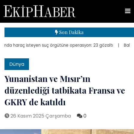
Son Dakika
da haraç isteyen suç örgütüne operasyon: 23 gözaltı
| Bakan Kurum
Dünya
Yunanistan ve Mısır’ın
düzenlediği tatbikata Fransa ve
GKRY de katıldı
26 Kasım 2025 Çarşamba
0