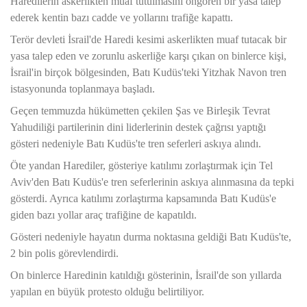
Haredilerin askerlikten muaf tutulmasını öngören bir yasa talep
ederek kentin bazı cadde ve yollarını trafiğe kapattı.
Terör devleti İsrail'de Haredi kesimi askerlikten muaf tutacak bir
yasa talep eden ve zorunlu askerliğe karşı çıkan on binlerce kişi,
İsrail'in birçok bölgesinden, Batı Kudüs'teki Yitzhak Navon tren
istasyonunda toplanmaya başladı.
Geçen temmuzda hükümetten çekilen Şas ve Birleşik Tevrat
Yahudiliği partilerinin dini liderlerinin destek çağrısı yaptığı
gösteri nedeniyle Batı Kudüs'te tren seferleri askıya alındı.
Öte yandan Harediler, gösteriye katılımı zorlaştırmak için Tel
Aviv'den Batı Kudüs'e tren seferlerinin askıya alınmasına da tepki
gösterdi. Ayrıca katılımı zorlaştırma kapsamında Batı Kudüs'e
giden bazı yollar araç trafiğine de kapatıldı.
Gösteri nedeniyle hayatın durma noktasına geldiği Batı Kudüs'te,
2 bin polis görevlendirdi.
On binlerce Haredinin katıldığı gösterinin, İsrail'de son yıllarda
yapılan en büyük protesto olduğu belirtiliyor.