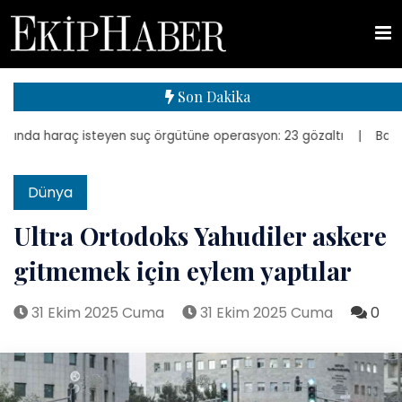
Son Dakika
nda haraç isteyen suç örgütüne operasyon: 23 gözaltı
| Bakan Kuru
Dünya
Ultra Ortodoks Yahudiler askere
gitmemek için eylem yaptılar
31 Ekim 2025 Cuma
31 Ekim 2025 Cuma
0