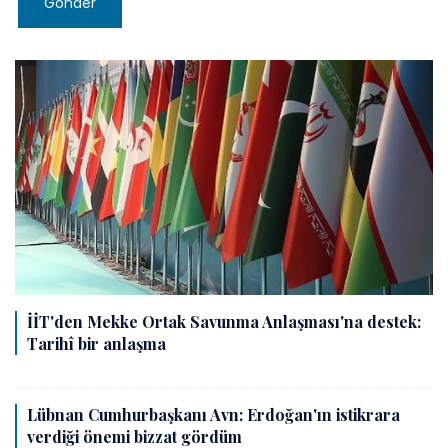
Gönder
İİT'den Mekke Ortak Savunma Anlaşması'na destek:
Tarihî bir anlaşma
Lübnan Cumhurbaşkanı Avn: Erdoğan'ın istikrara
verdiği önemi bizzat gördüm