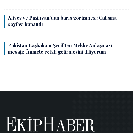
Aliyev ve Paşinyan'dan barış görüşmesi: Çatışma
sayfası kapandı
Pakistan Başbakanı Şerif'ten Mekke Anlaşması
mesajı: Ümmete refah getirmesini diliyorum