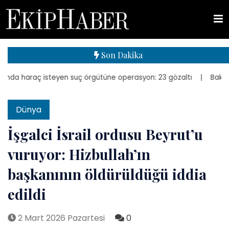
Son Dakika
da haraç isteyen suç örgütüne operasyon: 23 gözaltı
| Bakan Kurum
Dünya
İşgalci İsrail ordusu Beyrut’u
vuruyor: Hizbullah’ın
başkanının öldürüldüğü iddia
edildi
2 Mart 2026 Pazartesi
0