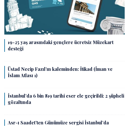
19-25 yaş arasındaki gençlere ücretsiz Müzekart
desteği
Üstad Necip Fazıl’ın kaleminden: İtikad (İman ve
İslam Atlası 1)
İstanbul’da 6 bin 819 tarihi eser ele geçirildi: 2 şüpheli
gözaltında
Asr-ı Saadet’ten Günümüze sergisi İstanbul’da