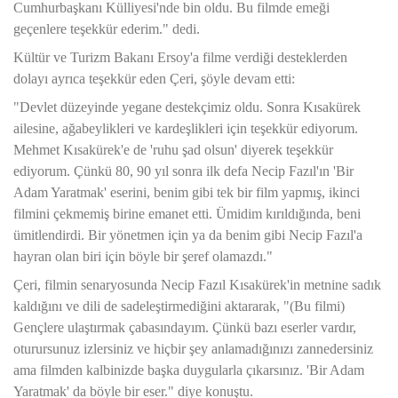
Cumhurbaşkanı Külliyesi'nde bin oldu. Bu filmde emeği
geçenlere teşekkür ederim." dedi.
Kültür ve Turizm Bakanı Ersoy'a filme verdiği desteklerden
dolayı ayrıca teşekkür eden Çeri, şöyle devam etti:
"Devlet düzeyinde yegane destekçimiz oldu. Sonra Kısakürek
ailesine, ağabeylikleri ve kardeşlikleri için teşekkür ediyorum.
Mehmet Kısakürek'e de 'ruhu şad olsun' diyerek teşekkür
ediyorum. Çünkü 80, 90 yıl sonra ilk defa Necip Fazıl'ın 'Bir
Adam Yaratmak' eserini, benim gibi tek bir film yapmış, ikinci
filmini çekmemiş birine emanet etti. Ümidim kırıldığında, beni
ümitlendirdi. Bir yönetmen için ya da benim gibi Necip Fazıl'a
hayran olan biri için böyle bir şeref olamazdı."
Çeri, filmin senaryosunda Necip Fazıl Kısakürek'in metnine sadık
kaldığını ve dili de sadeleştirmediğini aktararak, "(Bu filmi)
Gençlere ulaştırmak çabasındayım. Çünkü bazı eserler vardır,
oturursunuz izlersiniz ve hiçbir şey anlamadığınızı zannedersiniz
ama filmden kalbinizde başka duygularla çıkarsınız. 'Bir Adam
Yaratmak' da böyle bir eser." diye konuştu.