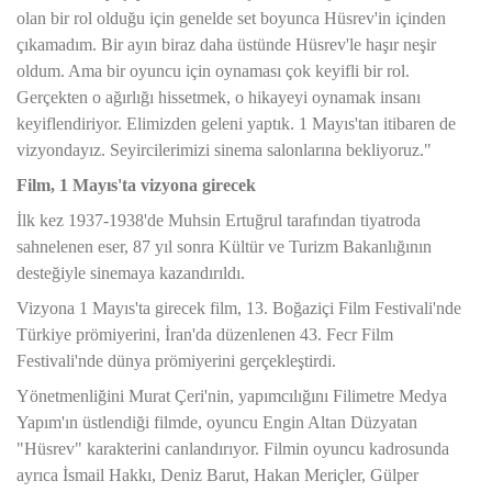
olan bir rol olduğu için genelde set boyunca Hüsrev'in içinden
çıkamadım. Bir ayın biraz daha üstünde Hüsrev'le haşır neşir
oldum. Ama bir oyuncu için oynaması çok keyifli bir rol.
Gerçekten o ağırlığı hissetmek, o hikayeyi oynamak insanı
keyiflendiriyor. Elimizden geleni yaptık. 1 Mayıs'tan itibaren de
vizyondayız. Seyircilerimizi sinema salonlarına bekliyoruz."
Film, 1 Mayıs'ta vizyona girecek
İlk kez 1937-1938'de Muhsin Ertuğrul tarafından tiyatroda
sahnelenen eser, 87 yıl sonra Kültür ve Turizm Bakanlığının
desteğiyle sinemaya kazandırıldı.
Vizyona 1 Mayıs'ta girecek film, 13. Boğaziçi Film Festivali'nde
Türkiye prömiyerini, İran'da düzenlenen 43. Fecr Film
Festivali'nde dünya prömiyerini gerçekleştirdi.
Yönetmenliğini Murat Çeri'nin, yapımcılığını Filimetre Medya
Yapım'ın üstlendiği filmde, oyuncu Engin Altan Düzyatan
"Hüsrev" karakterini canlandırıyor. Filmin oyuncu kadrosunda
ayrıca İsmail Hakkı, Deniz Barut, Hakan Meriçler, Gülper