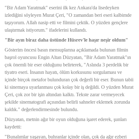
"Bir Adam Yaratmak" eserini ilk kez Ankara'da lisedeyken
izlediğini söyleyen Murat Çeri, "O zamandan beri eseri kalbimde
taşıyorum. Allah nasip etti ve filmini çektik. O yüzden gençlere
ulaştırmak istiyorum." ifadelerini kullandı.
"Bir ayın biraz daha üstünde Hüsrev'le haşır neşir oldum"
Gösterim öncesi basın mensuplarına açıklamada bulunan filmin
başrol oyuncusu Engin Altan Düzyatan, "Bir Adam Yaratmak"ın
çok önemli bir eser olduğunu belirterek, "Aslında 3 perdelik bir
tiyatro eseri. İnsanın hayatı, ölüm korkusunu sorgulaması ve
içinde birçok metafor bulunduran çok değerli bir eser. Bunun tabii
ki sinemaya uyarlanması çok kolay bir iş değildi. O yüzden Murat
Çeri, çok zor bir işin altından kalktı. Tekste zarar vermeyecek
şekilde sinematografi açısından belirli sahneler eklemek zorunda
kaldık." değerlendirmesinde bulundu.
Düzyatan, metnin ağır bir oyun olduğuna işaret ederek, şunları
kaydetti:
"Bunalımlar yaşayan, buhranlar içinde olan, çok da ağır ezberi