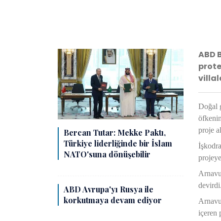
ABD B
prote
villal
Doğal g
öfkenin
proje a
Bercan Tutar: Mekke Paktı,
Türkiye liderliğinde bir İslam
İşkodra
NATO'suna dönüşebilir
projeye
Arnavut
devirdi
ABD Avrupa'yı Rusya ile
korkutmaya devam ediyor
Arnavut
içeren 