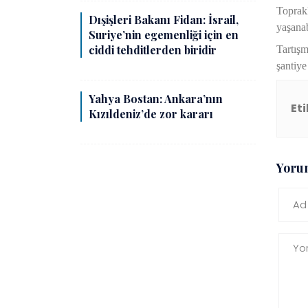
Toprakl
Dışişleri Bakanı Fidan: İsrail,
yaşanab
Suriye’nin egemenliği için en
ciddi tehditlerden biridir
Tartışm
şantiye
Yahya Bostan: Ankara’nın
Eti
Kızıldeniz’de zor kararı
Yoru