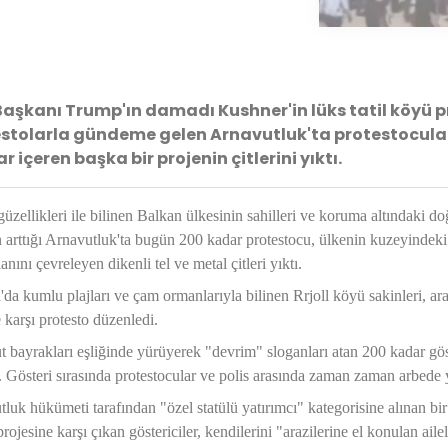
aşkanı Trump'ın damadı Kushner'in lüks tatil köyü pr
stolarla gündeme gelen Arnavutluk'ta protestocular, 
ar içeren başka bir projenin çitlerini yıktı.
üzellikleri ile bilinen Balkan ülkesinin sahilleri ve koruma altındaki doğ
 arttığı Arnavutluk'ta bugün 200 kadar protestocu, ülkenin kuzeyindeki 
lanını çevreleyen dikenli tel ve metal çitleri yıktı.
'da kumlu plajları ve çam ormanlarıyla bilinen Rrjoll köyü sakinleri, a
 karşı protesto düzenledi.
 bayrakları eşliğinde yürüyerek "devrim" sloganları atan 200 kadar göster
. Gösteri sırasında protestocular ve polis arasında zaman zaman arbede 
luk hükümeti tarafından "özel statülü yatırımcı" kategorisine alınan bir 
projesine karşı çıkan göstericiler, kendilerini "arazilerine el konulan aile