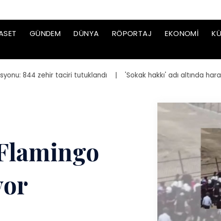
ASET
GÜNDEM
DÜNYA
RÖPORTAJ
EKONOMI
KÜ
 844 zehir taciri tutuklandı
| 'Sokak hakkı' adı altında haraç ist
 Flamingo
yor