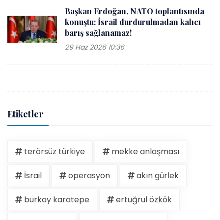
Başkan Erdoğan, NATO toplantısında
konuştu: İsrail durdurulmadan kalıcı
barış sağlanamaz!
29 Haz 2026 10:36
Etiketler
terörsüz türkiye
mekke anlaşması
İsrail
operasyon
akın gürlek
burkay karatepe
ertuğrul özkök