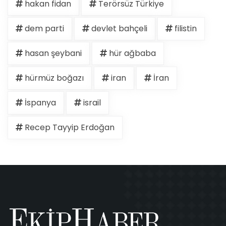
hakan fidan
Terörsüz Türkiye
dem parti
devlet bahçeli
filistin
hasan şeybani
hür ağbaba
hürmüz boğazı
iran
İran
İspanya
israil
Recep Tayyip Erdoğan