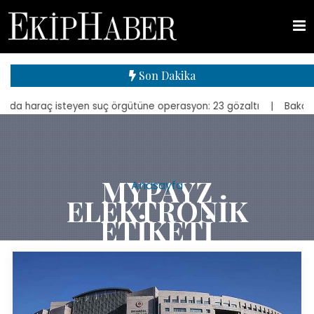
Son Dakika
a haraç isteyen suç örgütüne operasyon: 23 gözaltı
| Bakan Kurum,
MYPAYZ
Anasayfa
ELEKTRONIK
ETIKETI