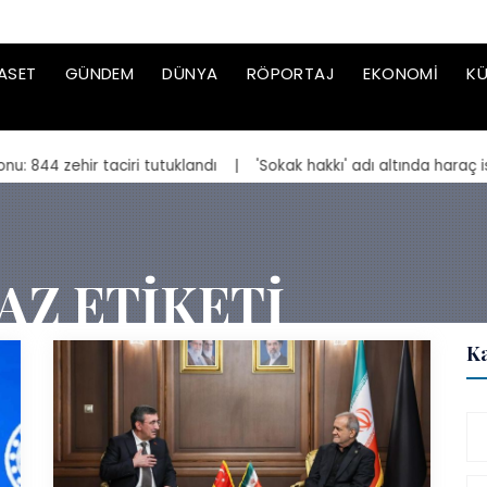
ASET
GÜNDEM
DÜNYA
RÖPORTAJ
EKONOMI
KÜ
 taciri tutuklandı
| 'Sokak hakkı' adı altında haraç isteyen suç 
AZ ETIKETI
Ka