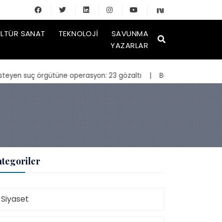
LTÜR SANAT
TEKNOLOJI
SAVUNMA
YAZARLAR
örgütüne operasyon: 23 gözaltı
| Bakan Kurum, yeniden inşa edilen 
tegoriler
Siyaset