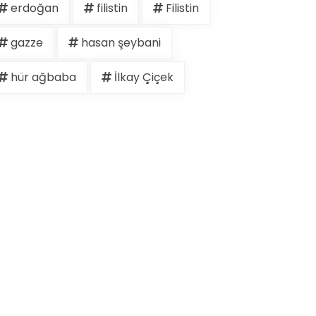
erdoğan
filistin
Filistin
gazze
hasan şeybani
hür ağbaba
İlkay Çiçek