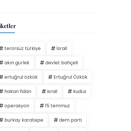
iketler
terörsüz türkiye
İsrail
akın gürlek
devlet bahçeli
ertuğrul özkök
Ertuğrul Özkök
hakan fidan
israil
kudüs
operasyon
15 temmuz
burkay karatepe
dem parti