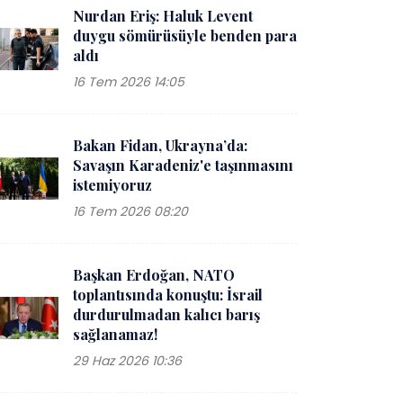
Nurdan Eriş: Haluk Levent
duygu sömürüsüyle benden para
aldı
16 Tem 2026 14:05
Bakan Fidan, Ukrayna’da:
Savaşın Karadeniz'e taşınmasını
istemiyoruz
16 Tem 2026 08:20
Başkan Erdoğan, NATO
toplantısında konuştu: İsrail
durdurulmadan kalıcı barış
sağlanamaz!
29 Haz 2026 10:36