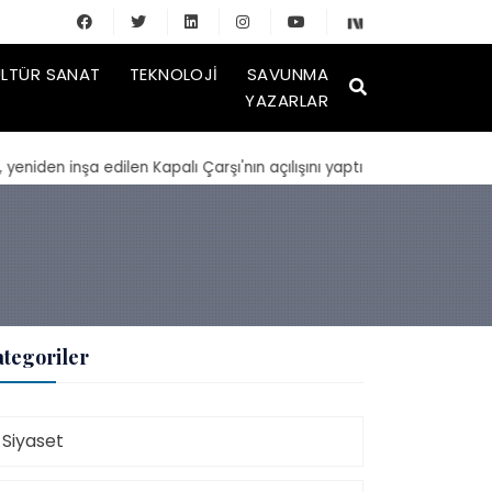
LTÜR SANAT
TEKNOLOJI
SAVUNMA
YAZARLAR
nşa edilen Kapalı Çarşı'nın açılışını yaptı
| TMSF, Ahbap Derneği
tegoriler
Siyaset