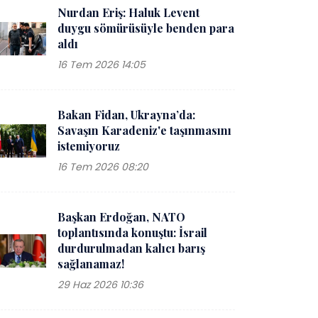
Nurdan Eriş: Haluk Levent
duygu sömürüsüyle benden para
aldı
16 Tem 2026 14:05
Bakan Fidan, Ukrayna’da:
Savaşın Karadeniz'e taşınmasını
istemiyoruz
16 Tem 2026 08:20
Başkan Erdoğan, NATO
toplantısında konuştu: İsrail
durdurulmadan kalıcı barış
sağlanamaz!
29 Haz 2026 10:36