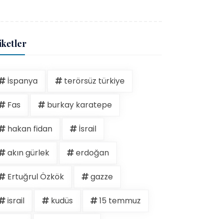
iketler
İspanya
terörsüz türkiye
Fas
burkay karatepe
hakan fidan
İsrail
akın gürlek
erdoğan
Ertuğrul Özkök
gazze
israil
kudüs
15 temmuz