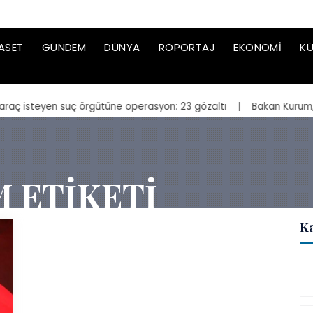
ASET
GÜNDEM
DÜNYA
RÖPORTAJ
EKONOMI
KÜ
steyen suç örgütüne operasyon: 23 gözaltı
| Bakan Kurum, yeniden i
M ETIKETI
Ka