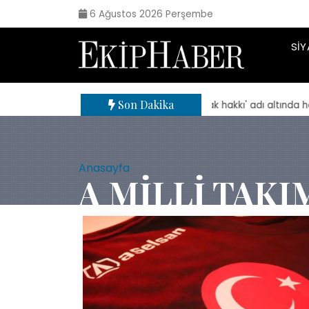
6 Ağustos 2026 Perşembe
SIY
Son Dakika
| 'Sokak hakkı' adı altında haraç i
Anasayfa
A MILLI TAKI