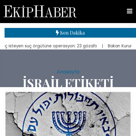
Son Dakika
n suç örgütüne operasyon: 23 gözaltı
| Bakan Kurum, yeniden inşa e
Anasayfa
İSRAIL ETIKETI