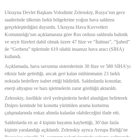
Ukrayna Devlet Başkanı Volodimir Zelenskiy, Rusya’nın gece
saatlerinde ülkenin farklı bölgelerine yoğun hava saldırısı
gerçekleştirdiğini duyurdu. Ukrayna Hava Kuvvetleri
Komutanlığı’nın açıklamasına göre Rus ordusu saldırıda balistik
ve seyir füzeleri dahil olmak üzere 47 füze ve “İtalmas”, “Şahed”
ile “Gerbera” tiplerinde 619 silahlı insansız hava aracı (SİHA)
kullandı.
Açıklamada, hava savunma sistemlerinin 30 füze ve 580 SİHA’yı
etkisiz hale getirdiği, ancak geri kalan mühimmatın 23 farklı
noktada hedeflere isabet ettiği bildirildi. Saldırılarda konutlar,
enerji altyapısı ve bazı işletmelerin zarar gördüğü aktarıldı.
Zelenskiy, özellikle sivil yerleşimlerin hedef alındığını belirterek
Dnipro kentinde bir konutta yürütülen arama kurtarma
çalışmalarında enkaz altında kalanlar olabileceğini ifade etti.
Saldırılarda en az 4 kişinin hayatını kaybettiği, 30’dan fazla
kişinin yaralandığı açıklandı. Zelenskiy ayrıca Avrupa Birliği’ne