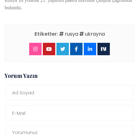
Rusya’ya yönelik 21. yaptırım paketi üzerinde çalışma çağrısında
bulundu.
Etiketler:
rusya
ukrayna
Yorum Yazın