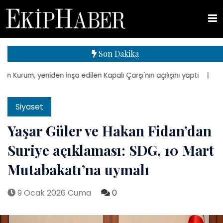
Son Dakika
um, yeniden inşa edilen Kapalı Çarşı'nın açılışını yaptı
| TMSF, A
Siyaset
Yaşar Güler ve Hakan Fidan’dan
Suriye açıklaması: SDG, 10 Mart
Mutabakatı’na uymalı
9 Ocak 2026 Cuma
0