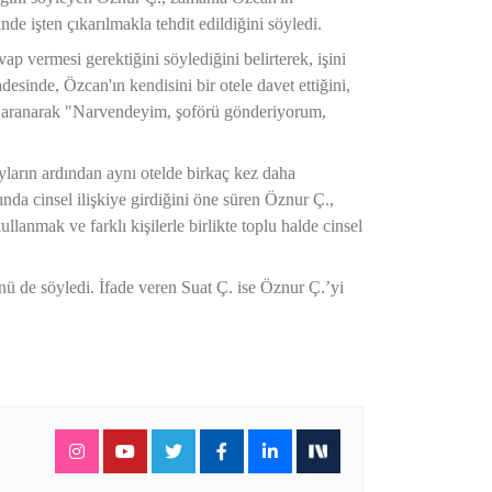
nde işten çıkarılmakla tehdit edildiğini söyledi.
p vermesi gerektiğini söylediğini belirterek, işini
esinde, Özcan'ın kendisini bir otele davet ettiğini,
n aranarak "Narvendeyim, şoförü gönderiyorum,
ların ardından aynı otelde birkaç kez daha
şında cinsel ilişkiye girdiğini öne süren Öznur Ç.,
anmak ve farklı kişilerle birlikte toplu halde cinsel
nü de söyledi. İfade veren Suat Ç. ise Öznur Ç.’yi