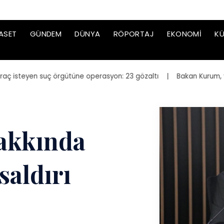
ASET
GÜNDEM
DÜNYA
RÖPORTAJ
EKONOMI
KÜ
steyen suç örgütüne operasyon: 23 gözaltı
| Bakan Kurum, yeniden i
akkında
 saldırı