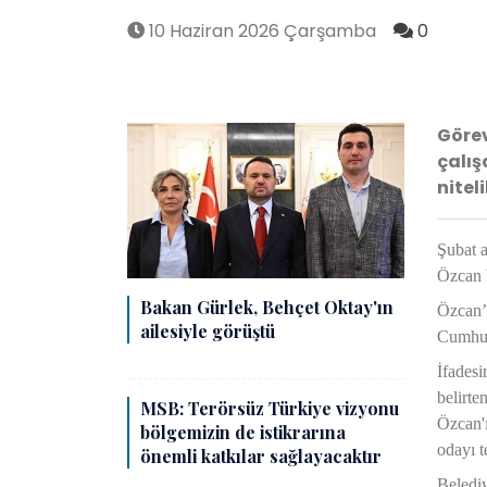
10 Haziran 2026 Çarşamba
0
Görev
çalış
nitel
Şubat a
Özcan h
Bakan Gürlek, Behçet Oktay'ın
Özcan’ı
ailesiyle görüştü
Cumhur
İfadesi
belirte
MSB: Terörsüz Türkiye vizyonu
Özcan'ı
bölgemizin de istikrarına
odayı 
önemli katkılar sağlayacaktır
Belediy