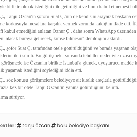
yle birlikte olmak istediğini dile getirdiğini ve bunu kabul etmemesi hali
., Tanju Özcan'ın şoförü Suat Ç.'nin de kendisini arayarak başkana ceva
e korkusuyla mesajlara karşılık vermek zorunda kaldığını ifade etti. İfad
lifi kabul etmediğini anlatan Öznur Ç., daha sonra WhatsApp üzerinde
eni alacak buraya getirecek, kimse bilmesin" denildiğini aktardı.
., şoför Suat Ç. tarafından otele götürüldüğünü ve burada yaşanan olay
klerini ileri sürdü. Bu görüşmeler sırasında tehditler nedeniyle rızası dı
görüşmede ise Özcan'ın birlikte İstanbul'a gitmek, uyuşturucu madde kull
elik yaşamak istediğini söylediğini iddia etti.
., söz konusu görüşmelere belediyeye ait kiralık araçlarla götürüldüğü
fazla kez bir otele Tanju Özcan’ın yanına götürdüğünü belirtti.
urma sürüyor.
ketler:
tanju özcan
bolu belediye başkanı