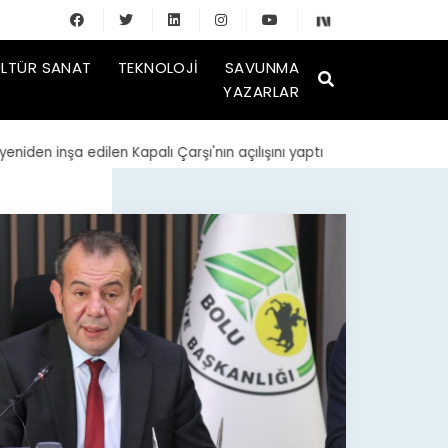
LTÜR SANAT
TEKNOLOJI
SAVUNMA
YAZARLAR
nşa edilen Kapalı Çarşı'nın açılışını yaptı
| TMSF, Ahbap Derneği