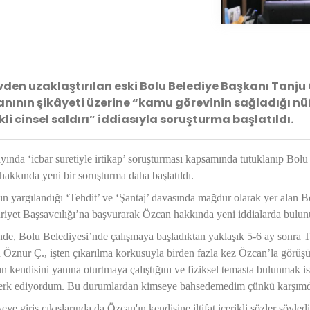
den uzaklaştırılan eski Bolu Belediye Başkanı Tanju
anının şikâyeti üzerine “kamu görevinin sağladığı n
ikli cinsel saldırı” iddiasıyla soruşturma başlatıldı.
yında ‘icbar suretiyle irtikap’ soruşturması kapsamında tutuklanıp Bol
akkında yeni bir soruşturma daha başlatıldı.
n yargılandığı ‘Tehdit’ ve ‘Şantaj’ davasında mağdur olarak yer alan B
iyet Başsavcılığı’na başvurarak Özcan hakkında yeni iddialarda bulun
nde, Bolu Belediyesi’nde çalışmaya başladıktan yaklaşık 5-6 ay sonra 
n Öznur Ç., işten çıkarılma korkusuyla birden fazla kez Özcan’la görüşüp
n kendisini yanına oturtmaya çalıştığını ve fiziksel temasta bulunmak iste
terk ediyordum. Bu durumlardan kimseye bahsedemedim çünkü karşımda
eye giriş çıkışlarında da Özcan'ın kendisine iltifat içerikli sözler söy