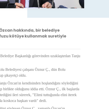
 Özcan hakkında, bir belediye
üfuzu kötüye kullanmak suretiyle
u Belediye Başkanlığı görevinden uzaklaştırılan Tanju
olu Belediyesi çalışanı Öznur Ç., dün Bolu
up şikayetçi oldu.
Tanju Özcan'ın kendisinden hoşlandığını söylediğini
 birlikte olduğunu iddia etti. Öznur Ç., ilk başlarda
diğini ileri sürerek, "Elimi tuttuğunda elini iterek
 koskoca başkan vardı" dedi.
lediğini söyleyen Öznur Ç., zamanla Özcan'ın