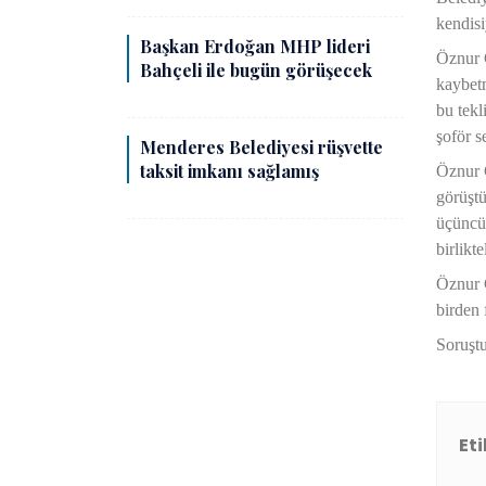
kendisi
Başkan Erdoğan MHP lideri
Öznur Ç
Bahçeli ile bugün görüşecek
kaybetm
bu tek
şoför s
Menderes Belediyesi rüşvette
taksit imkanı sağlamış
Öznur Ç
görüştü
üçüncü 
birlikt
Öznur Ç
birden 
Soruşt
Eti