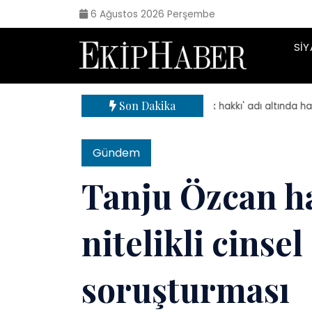
6 Ağustos 2026 Perşembe
SIY
Son Dakika
| 'Sokak hakkı' adı altında haraç i
Gündem
Tanju Özcan h
nitelikli cinsel
soruşturması