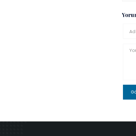
Yoru
G