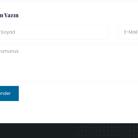
m Yazın
önder