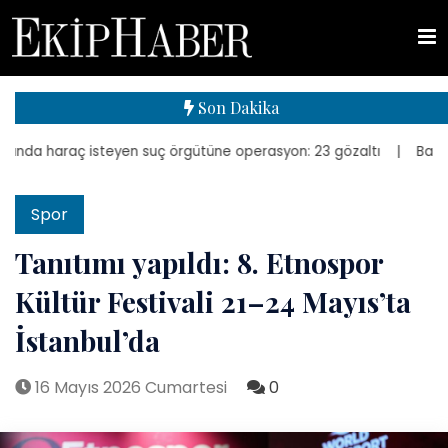
Son Dakika
nda haraç isteyen suç örgütüne operasyon: 23 gözaltı
| Bakan Kuru
Spor
Tanıtımı yapıldı: 8. Etnospor
Kültür Festivali 21–24 Mayıs’ta
İstanbul’da
16 Mayıs 2026 Cumartesi
0