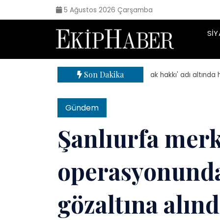
5 Ağustos 2026 Çarşamba
SIY
Son Dakika
| 'Sokak hakkı' adı altında haraç
Gündem
Şanlıurfa mer
operasyonunda 
gözaltına alınd