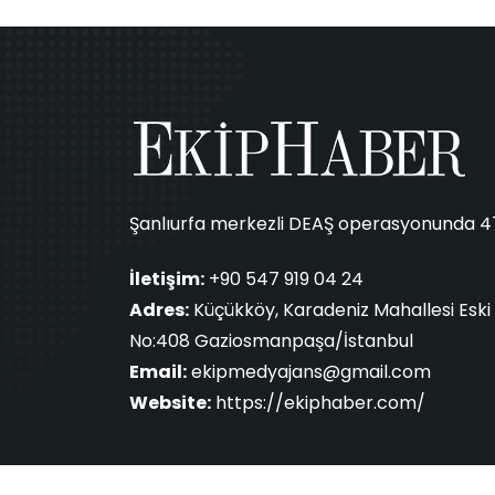
Şanlıurfa merkezli DEAŞ operasyonunda 47 k
İletişim:
+90 547 919 04 24
Adres:
Küçükköy, Karadeniz Mahallesi Eski 
No:408 Gaziosmanpaşa/İstanbul
Email:
ekipmedyajans@gmail.com
Website:
https://ekiphaber.com/