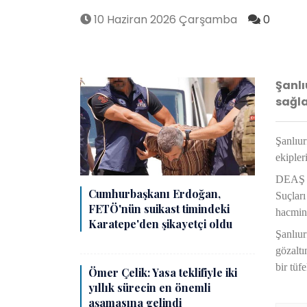
10 Haziran 2026 Çarşamba
0
Şanlı
sağla
Şanlıu
ekipler
DEAŞ me
Cumhurbaşkanı Erdoğan,
Suçları
FETÖ'nün suikast timindeki
hacmine
Karatepe'den şikayetçi oldu
Şanlıur
gözaltı
bir tüfe
Ömer Çelik: Yasa teklifiyle iki
yıllık sürecin en önemli
aşamasına gelindi