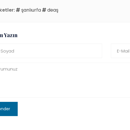
ketler:
şanlıurfa
deaş
m Yazın
önder