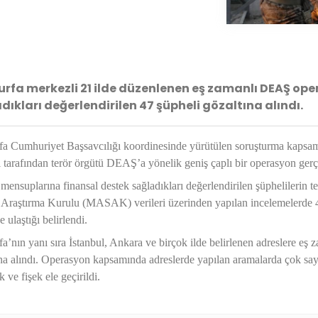
urfa merkezli 21 ilde düzenlenen eş zamanlı DEAŞ op
dıkları değerlendirilen 47 şüpheli gözaltına alındı.
rfa Cumhuriyet Başsavcılığı koordinesinde yürütülen soruşturma kaps
i tarafından terör örgütü DEAŞ’a yönelik geniş çaplı bir operasyon gerçe
nsuplarına finansal destek sağladıkları değerlendirilen şüphelilerin tes
 Araştırma Kurulu (MASAK) verileri üzerinden yapılan incelemelerde 48
 ulaştığı belirlendi.
fa’nın yanı sıra İstanbul, Ankara ve birçok ilde belirlenen adreslere e
na alındı. Operasyon kapsamında adreslerde yapılan aramalarda çok sayıda
k ve fişek ele geçirildi.