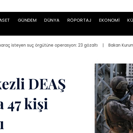
ASET
GÜNDEM
DÜNYA
RÖPORTAJ
EKONOMI
KÜ
 isteyen suç örgütüne operasyon: 23 gözaltı
| Bakan Kurum, yenide
kezli DEAŞ
47 kişi
ı