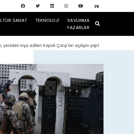
LTÜR SANAT
TEKNOLOJI
SAVUNMA
YAZARLAR
n inşa edilen Kapalı Çarşı'nın açılışını yaptı
| TMSF, Ahbap Derne