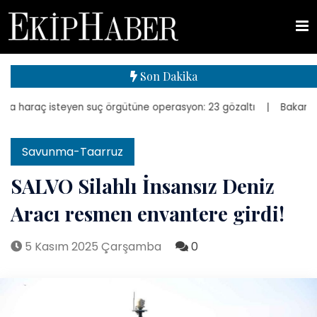
Son Dakika
 haraç isteyen suç örgütüne operasyon: 23 gözaltı
| Bakan Kurum, 
Savunma-Taarruz
SALVO Silahlı İnsansız Deniz
Aracı resmen envantere girdi!
5 Kasım 2025 Çarşamba
0