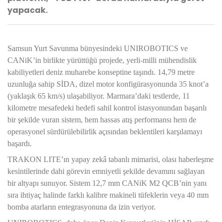
yapacak.
Samsun Yurt Savunma bünyesindeki UNIROBOTICS ve
CANiK’in birlikte yürüttüğü projede, yerli-milli mühendislik
kabiliyetleri deniz muharebe konseptine taşındı. 14,79 metre
uzunluğa sahip SİDA, dizel motor konfigürasyonunda 35 knot’a
(yaklaşık 65 km/s) ulaşabiliyor. Marmara’daki testlerde, 11
kilometre mesafedeki hedefi sahil kontrol istasyonundan başarılı
bir şekilde vuran sistem, hem hassas atış performansı hem de
operasyonel sürdürülebilirlik açısından beklentileri karşılamayı
başardı.
TRAKON LITE’ın yapay zekâ tabanlı mimarisi, olası haberleşme
kesintilerinde dahi görevin emniyetli şekilde devamını sağlayan
bir altyapı sunuyor. Sistem 12,7 mm CANiK M2 QCB’nin yanı
sıra ihtiyaç halinde farklı kalibre makineli tüfeklerin veya 40 mm
bomba atarların entegrasyonuna da izin veriyor.