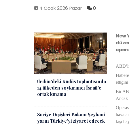
4 Ocak 2026 Pazar
0
New Y
düze
opera
ABD’li 
Habere
Ürdün'deki Kudüs toplantısında
ettiğin
14 ülkeden soykırımcı İsrail'e
Bir ABD
ortak kınama
Ancak M
Operasy
Suriye Dışişleri Bakanı Şeybani
havalan
yarın Türkiye'yi ziyaret edecek
kişi ha