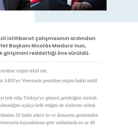
izli istihbarat çalışmasının ardından
let Başkanı Nicolás Maduro’nun,
 girişimini reddettiği öne sürüldü.
olüne erişim teklif etti.
n ABD'ye Venezuela petrolüne erişim hakkı teklif
i terk edip Türkiye'ye gitmesi gerektiğini söyledi.
lmadığını açıkça belli ettiğini de sözlerine ekledi.
Ardından 20 farklı askeri üs ve donanma gemisinden
Venezuela kaynaklarına göre saldırılarda en az 40