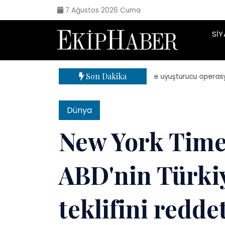
7 Ağustos 2026 Cuma
SIY
Son Dakika
| 71 ilde uyuşturucu operasyonu: 8
Dünya
New York Time
ABD'nin Türkiy
teklifini reddet