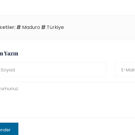
ketler:
Maduro
Türkiye
m Yazın
önder