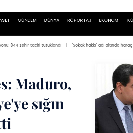
ASET
GÜNDEM
DÜNYA
RÖPORTAJ
EKONOMI
KÜ
44 zehir taciri tutuklandı
| 'Sokak hakkı' adı altında haraç iste
s: Maduro,
e'ye sığın
ti