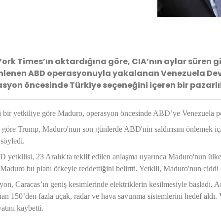
ork Times’ın aktardığına göre, CIA’nın aylar süren g
nlenen ABD operasyonuyla yakalanan Venezuela Dev
syon öncesinde Türkiye seçeneğini içeren bir pazarlık
bir yetkiliye göre Maduro, operasyon öncesinde ABD’ye Venezuela petr
 göre Trump, Maduro'nun son günlerde ABD'nin saldırısını önlemek içi
i söyledi.
 yetkilisi, 23 Aralık'ta teklif edilen anlaşma uyarınca Maduro'nun ülkey
aduro bu planı öfkeyle reddettiğini belirtti. Yetkili, Maduro'nun ciddi o
on, Caracas’ın geniş kesimlerinde elektriklerin kesilmesiyle başladı. 
an 150’den fazla uçak, radar ve hava savunma sistemlerini hedef aldı. 
yatını kaybetti.