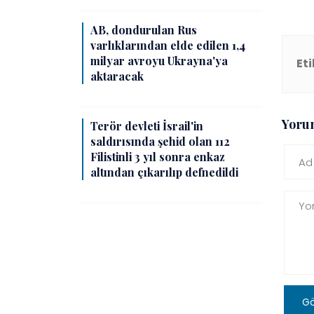
AB, dondurulan Rus
varlıklarından elde edilen 1,4
milyar avroyu Ukrayna'ya
Eti
aktaracak
Yoru
Terör devleti İsrail'in
saldırısında şehid olan 112
Filistinli 3 yıl sonra enkaz
altından çıkarılıp defnedildi
G