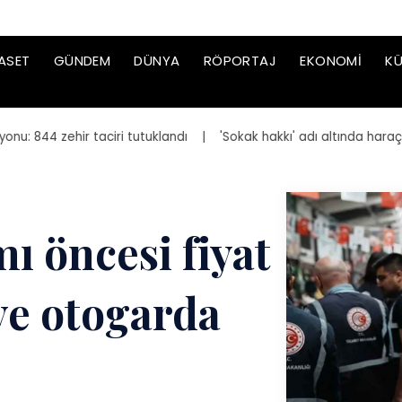
ASET
GÜNDEM
DÜNYA
RÖPORTAJ
EKONOMI
KÜ
44 zehir taciri tutuklandı
| 'Sokak hakkı' adı altında haraç iste
 öncesi fiyat
ve otogarda