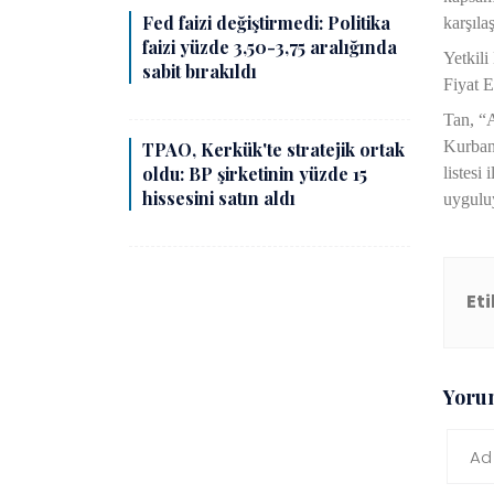
Fed faizi değiştirmedi: Politika
karşılaş
faizi yüzde 3,50-3,75 aralığında
Yetkili
sabit bırakıldı
Fiyat E
Tan, “A
Kurban 
TPAO, Kerkük'te stratejik ortak
oldu: BP şirketinin yüzde 15
listesi
hissesini satın aldı
uygulu
Eti
Yoru