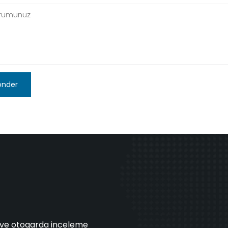
önder
l ve otogarda inceleme