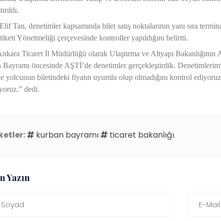
tırıldı.
 Elif Tan, denetimler kapsamında bilet satış noktalarının yanı sıra termi
tiketi Yönetmeliği çerçevesinde kontroller yapıldığını belirtti.
nkara Ticaret İl Müdürlüğü olarak Ulaştırma ve Altyapı Bakanlığının A
Bayramı öncesinde AŞTİ’de denetimler gerçekleştirdik. Denetimlerimizd
 ile yolcunun biletindeki fiyatın uyumlu olup olmadığını kontrol ediyoru
yoruz.” dedi.
ketler:
kurban bayramı
ticaret bakanlığı
m Yazın