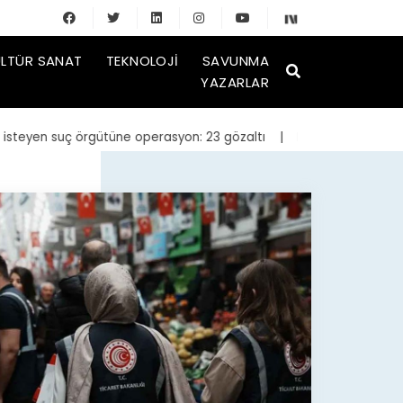
LTÜR SANAT
TEKNOLOJI
SAVUNMA
YAZARLAR
yen suç örgütüne operasyon: 23 gözaltı
| Bakan Kurum, yeniden inşa