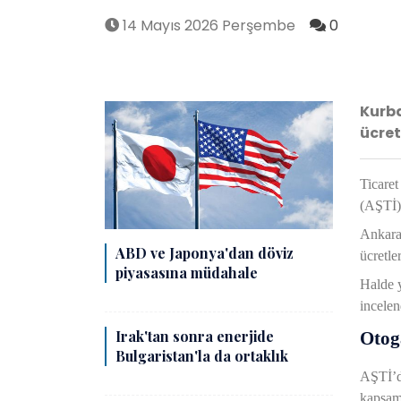
14 Mayıs 2026 Perşembe
0
Kurba
ücret
Ticaret
(AŞTİ)’
Ankara 
ABD ve Japonya'dan döviz
ücretle
piyasasına müdahale
Halde y
incelen
Irak'tan sonra enerjide
Otoga
Bulgaristan'la da ortaklık
AŞTİ’de
kapsamı