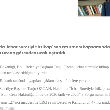
da 'icbar suretiyle irtikap' soruşturması kapsamınd
 Özcan görevden uzaklaştırıldı.
i Bakanlığı, Bolu Belediye Başkanı Tanju Özcan, 'icbar suretiyle irtik
den uzaklaştırıldığını duyurdu.
i Bakanlı tarafından yapılan açıklamada şu ifadelere yer verildi:
Belediye Başkanı Tanju ÖZCAN, Hakkında “İcbar Suretiyle İrtikap” s
 Sulh Ceza Hakimliğinin 02.03.2026 tarih ve 2026/48 Sorgu numaralı k
nın 127’nci maddesi ile 5393 sayılı Belediye Kanununun 47’nci maddes
ırılmıştır."