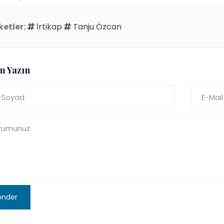
ketler:
İrtikap
Tanju Özcan
m Yazın
önder