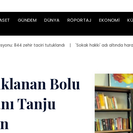
ASET
GÜNDEM
DÜNYA
RÖPORTAJ
EKONOMI
KÜ
 844 zehir taciri tutuklandı
| 'Sokak hakkı' adı altında haraç is
uklanan Bolu
nı Tanju
en