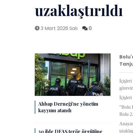
uzaklaştırıldı
3 Mart 2026 Salı
0
Bolu'
Tanju
İçişler
görevin
İçişler
Ahbap Derneği’ne yönetim
"Bolu 
kayyımı atandı
Bolu 2.
Anayasa
uzaklaşt
30 ilde DEAŞ terör örgütüne