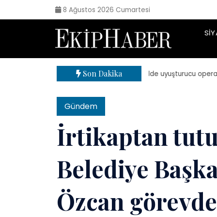
8 Ağustos 2026 Cumartesi
SIY
Son Dakika
| 71 ilde uyuşturucu operasyonu:
Gündem
İrtikaptan tut
Belediye Başka
Özcan görevd