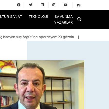
LTÜR SANAT
TEKNOLOJI
SAVUNMA
YAZARLAR
teyen suç örgütüne operasyon: 23 gözaltı
| Bakan Kurum, yeniden in