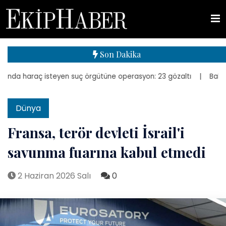
Son Dakika
da haraç isteyen suç örgütüne operasyon: 23 gözaltı
| Bakan Kurum
Dünya
Fransa, terör devleti İsrail'i
savunma fuarına kabul etmedi
2 Haziran 2026 Salı
0