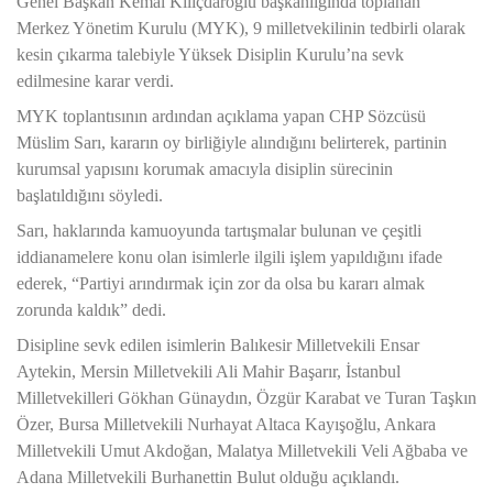
Genel Başkan Kemal Kılıçdaroğlu başkanlığında toplanan
Merkez Yönetim Kurulu (MYK), 9 milletvekilinin tedbirli olarak
kesin çıkarma talebiyle Yüksek Disiplin Kurulu’na sevk
edilmesine karar verdi.
MYK toplantısının ardından açıklama yapan CHP Sözcüsü
Müslim Sarı, kararın oy birliğiyle alındığını belirterek, partinin
kurumsal yapısını korumak amacıyla disiplin sürecinin
başlatıldığını söyledi.
Sarı, haklarında kamuoyunda tartışmalar bulunan ve çeşitli
iddianamelere konu olan isimlerle ilgili işlem yapıldığını ifade
ederek, “Partiyi arındırmak için zor da olsa bu kararı almak
zorunda kaldık” dedi.
Disipline sevk edilen isimlerin Balıkesir Milletvekili Ensar
Aytekin, Mersin Milletvekili Ali Mahir Başarır, İstanbul
Milletvekilleri Gökhan Günaydın, Özgür Karabat ve Turan Taşkın
Özer, Bursa Milletvekili Nurhayat Altaca Kayışoğlu, Ankara
Milletvekili Umut Akdoğan, Malatya Milletvekili Veli Ağbaba ve
Adana Milletvekili Burhanettin Bulut olduğu açıklandı.