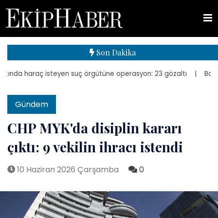
Son Dakika
nda haraç isteyen suç örgütüne operasyon: 23 gözaltı
| Bakan Kuru
Gündem
CHP MYK'da disiplin kararı
çıktı: 9 vekilin ihracı istendi
10 Haziran 2026 Çarşamba
0