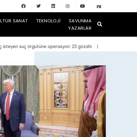
LTÜR SANAT
TEKNOLOJI
SAVUNMA
YAZARLAR
eyen suç örgütüne operasyon: 23 gözaltı
| Bakan Kurum, yeniden in