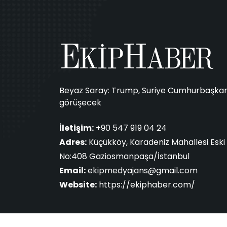
Beyaz Saray: Trump, Suriye Cumhurbaşkan
görüşecek
İletişim:
+90 547 919 04 24
Adres:
Küçükköy, Karadeniz Mahallesi Eski 
No:408 Gaziosmanpaşa/İstanbul
Email:
ekipmedyajans@gmail.com
Website:
https://ekiphaber.com/