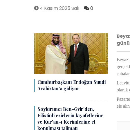
4 Kasım 2025 Salı
0
Beyaz
günü 
Beyaz S
gerçekl
çabalar
Cumhurbaşkanı Erdoğan Suudi
Leavitt
Arabistan'a gidiyor
olarak 
Pazarte
ele alı
Soykırımcı Ben-Gvir'den,
Filistinli esirlerin kıyafetlerine
ve Kur'an-ı Kerimlerine el
konulması talimatı