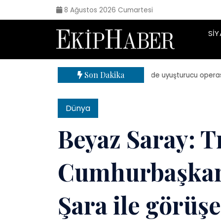
8 Ağustos 2026 Cumartesi
SIY
Son Dakika
| 71 ilde uyuşturucu operasyonu: 
Dünya
Beyaz Saray: T
Cumhurbaşka
Şara ile görüş