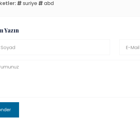
ketler:
suriye
abd
m Yazın
önder