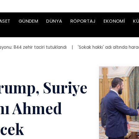
ASET
GÜNDEM
DÜNYA
RÖPORTAJ
EKONOMI
KÜ
844 zehir taciri tutuklandı
| 'Sokak hakkı' adı altında haraç ist
rump, Suriye
nı Ahmed
ecek