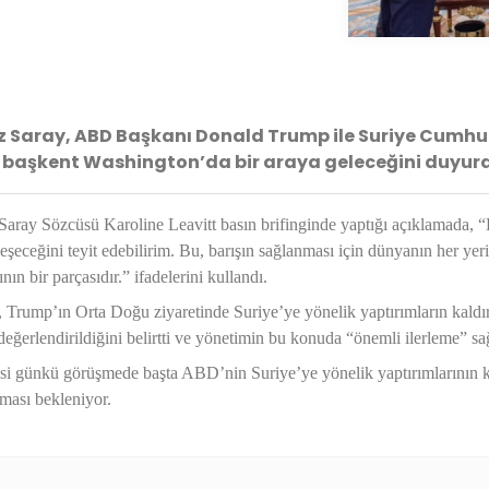
 Saray, ABD Başkanı Donald Trump ile Suriye Cumh
başkent Washington’da bir araya geleceğini duyur
aray Sözcüsü Karoline Leavitt basın brifinginde yaptığı açıklamada, “
eşeceğini teyit edebilirim. Bu, barışın sağlanması için dünyanın her y
ının bir parçasıdır.” ifadelerini kullandı.
, Trump’ın Orta Doğu ziyaretinde Suriye’ye yönelik yaptırımların kaldır
değerlendirildiğini belirtti ve yönetimin bu konuda “önemli ilerleme” sa
si günkü görüşmede başta ABD’nin Suriye’ye yönelik yaptırımlarının kal
nması bekleniyor.