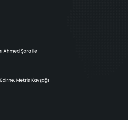
ı Ahmed Şara ile
Edirne, Metris Kavşağı