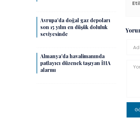
Eti
Avrupa'da doğal gaz depoları
son 15 yılın en düşük doluluk
Yoru
seviyesinde
Almanya'da havalimanında
patlayıcı düzenek taşıyan İHA
alarmı
G