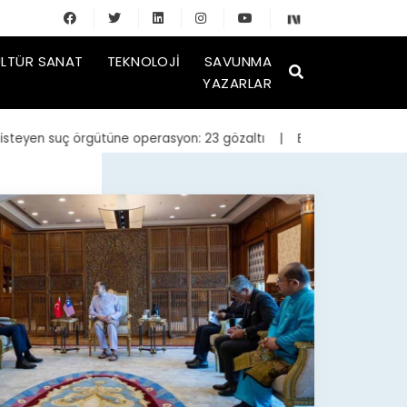
LTÜR SANAT
TEKNOLOJI
SAVUNMA
YAZARLAR
yen suç örgütüne operasyon: 23 gözaltı
| Bakan Kurum, yeniden inşa