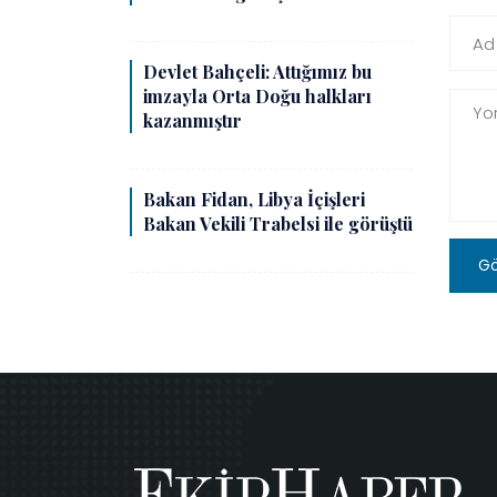
Devlet Bahçeli: Attığımız bu
imzayla Orta Doğu halkları
kazanmıştır
Bakan Fidan, Libya İçişleri
Bakan Vekili Trabelsi ile görüştü
G