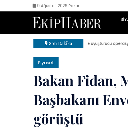
9 Ağustos 2026 Pazar
SIY
Son Dakika
| 71 ilde uyuşturucu operasyonu: 8
Siyaset
Bakan Fidan, 
Başbakanı Enve
görüştü