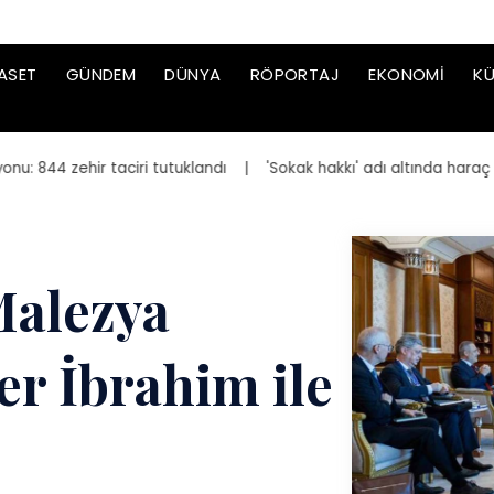
ASET
GÜNDEM
DÜNYA
RÖPORTAJ
EKONOMI
KÜ
44 zehir taciri tutuklandı
| 'Sokak hakkı' adı altında haraç iste
Malezya
r İbrahim ile