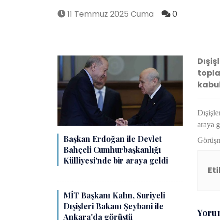
11 Temmuz 2025 Cuma
0
Dışiş
topla
kabul
Dışişle
araya g
Başkan Erdoğan ile Devlet
Görüşme
Bahçeli Cumhurbaşkanlığı
Külliyesi'nde bir araya geldi
Eti
MİT Başkanı Kalın, Suriyeli
Dışişleri Bakanı Şeybani ile
Yoru
Ankara'da görüştü