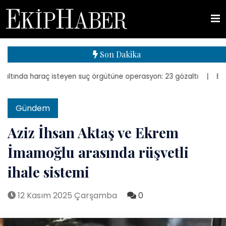
Son Dakika
tında haraç isteyen suç örgütüne operasyon: 23 gözaltı
| Bakan Kur
Gündem
Aziz İhsan Aktaş ve Ekrem
İmamoğlu arasında rüşvetli
ihale sistemi
12 Kasım 2025 Çarşamba
0