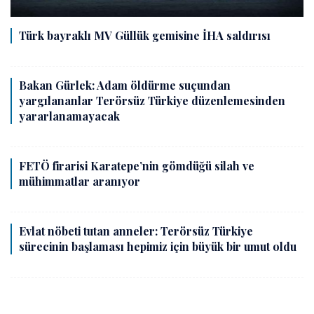
Türk bayraklı MV Güllük gemisine İHA saldırısı
Bakan Gürlek: Adam öldürme suçundan
yargılananlar Terörsüz Türkiye düzenlemesinden
yararlanamayacak
FETÖ firarisi Karatepe’nin gömdüğü silah ve
mühimmatlar aranıyor
Evlat nöbeti tutan anneler: Terörsüz Türkiye
sürecinin başlaması hepimiz için büyük bir umut oldu