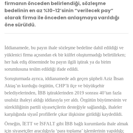
firmanın önceden belirlendiği, sözleşme
bedelinin en az %10-12’sinin “verilecek pay”
olarak firma ile önceden anlaşmaya varıldığı
öne sürüldü.
İddianamede, bu payın ihale sözleşme bedeline dahil edildiği ve
yüklenici firma açısından ek bir külfet oluşturmadığı belirtilirken;
her hak ediş döneminde bu payın ilgili iştirak ya da birim
sorumlusuna teslim edildiği ifade edildi.
Soruşturmada ayrıca, iddianamede adı geçen şüpheli Aziz İhsan
Aktaş’ın kurduğu örgütün, CHP’li ilçe ve büyükşehir
belediyelerinden, İBB iştiraklerinden 2019 sonrası 40’tan fazla
usulsüz ihaleyi aldığı iddiasıyla yer aldı. Örgütün büyümesinin ve
sürekliliğinin partili siyasetçilerin desteğiyle sağlandığı, ihaleler
karşılığında siyasî profillerle çıkar ilişkisine girildiği kaydedildi.
Örneğin, İETT ve İS­FALT gibi İBB bağlı kurumlarda ihale almak
için siyasetçiler aracılığıyla ‘para toplama’ işlemlerinin yapıldığı;