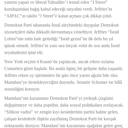
yatırım yapan ve liberal Yahudiler’i temsil eden “J Street”
kuruluşundan bağış kabul edeceği sinyalini verdi. Jeffries’in
“AIPAC”ın rakibi “J Street”e kanat açması çok dikkat çekti.
Demokrat Parti tabanında İsrail aleyhindeki duygular Demokrat
siyasetçileri daha dikkatli davranmaya yöneltiyor. Jeffries “İsrail
Lobisi”nin rutin hale getirdiği “İsrail gezisi”ne ilk defa bu yıl
iştirak etmedi. Jeffries’in yanı sıra birçok vekil de son anda İsrail
seyahatlerini iptal etti.
New York seçimi 4 Kasım’da yapılacak, ancak erken oylama
Cumartesi günü başladı. Bu arada ilginç bir gelişme daha yaşandı,
Jeffries erken oy işleminden bir gün önce yarım ağızla bile olsa
Mamdani’ye destekleyeceğini duyurdu. Senatör Schumer ise hâlâ
sessizliğini koruyor.
Mamdani’nin kazanması Demokrat Parti’yi yerleşik çizgisini
değiştirmeye ve daha popülist, daha sosyal politikalara zorlayacak.
“Silikon vadisi” ve zengin kıyı kesimlerinin partisi haline gelen,
çalışan kesimlerle ilişkisi zayıflamış Demokrat Parti bir kavşak
noktasında duruyor. Mamdani’nin kazanması aşağıdan gelen genç