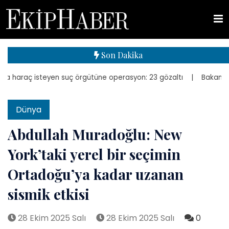
Son Dakika
araç isteyen suç örgütüne operasyon: 23 gözaltı
| Bakan Kurum, ye
Dünya
Abdullah Muradoğlu: New
York’taki yerel bir seçimin
Ortadoğu’ya kadar uzanan
sismik etkisi
28 Ekim 2025 Salı
28 Ekim 2025 Salı
0