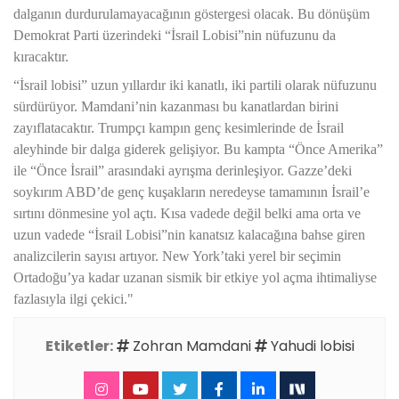
dalganın durdurulamayacağının göstergesi olacak. Bu dönüşüm
Demokrat Parti üzerindeki “İsrail Lobisi”nin nüfuzunu da
kıracaktır.
“İsrail lobisi” uzun yıllardır iki kanatlı, iki partili olarak nüfuzunu
sürdürüyor. Mamdani’nin kazanması bu kanatlardan birini
zayıflatacaktır. Trumpçı kampın genç kesimlerinde de İsrail
aleyhinde bir dalga giderek gelişiyor. Bu kampta “Önce Amerika”
ile “Önce İsrail” arasındaki ayrışma derinleşiyor. Gazze’deki
soykırım ABD’de genç kuşakların neredeyse tamamının İsrail’e
sırtını dönmesine yol açtı. Kısa vadede değil belki ama orta ve
uzun vadede “İsrail Lobisi”nin kanatsız kalacağına bahse giren
analizcilerin sayısı artıyor. New York’taki yerel bir seçimin
Ortadoğu’ya kadar uzanan sismik bir etkiye yol açma ihtimaliyse
fazlasıyla ilgi çekici."
Etiketler:
Zohran Mamdani
Yahudi lobisi