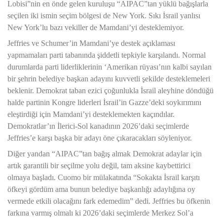
Lobisi”nin en önde gelen kuruluşu “AIPAC”tan yüklü bağışlarla
seçilen iki ismin seçim bölgesi de New York. Sıkı İsrail yanlısı
New York’lu bazı vekiller de Mamdani’yi desteklemiyor.
Jeffries ve Schumer’in Mamdani’ye destek açıklaması
yapmamaları parti tabanında şiddetli tepkiyle karşılandı. Normal
durumlarda parti liderliklerinin ‘Amerikan rüyası’nın kalbi sayılan
bir şehrin belediye başkan adayını kuvvetli şekilde desteklemeleri
beklenir. Demokrat taban ezici çoğunlukla İsrail aleyhine döndüğü
halde partinin Kongre liderleri İsrail’in Gazze’deki soykırımını
eleştirdiği için Mamdani’yi desteklemekten kaçındılar.
Demokratlar’ın İlerici-Sol kanadının 2026’daki seçimlerde
Jeffries’e karşı başka bir adayı öne çıkaracakları söyleniyor.
Diğer yandan “AIPAC”tan bağış almak Demokrat adaylar için
artık garantili bir seçilme yolu değil, tam aksine kaybettirici
olmaya başladı. Cuomo bir mülakatında “Sokakta İsrail karşıtı
öfkeyi gördüm ama bunun belediye başkanlığı adaylığına oy
vermede etkili olacağını fark edemedim” dedi. Jeffries bu öfkenin
farkına varmış olmalı ki 2026’daki seçimlerde Merkez Sol’a