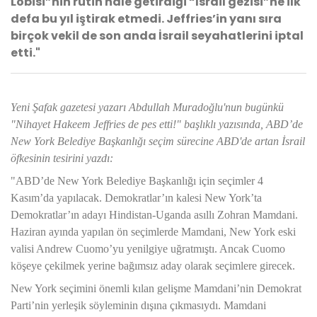
Lobisi”nin rutin hale getirdiği “İsrail gezisi”ne ilk
defa bu yıl iştirak etmedi. Jeffries’in yanı sıra
birçok vekil de son anda İsrail seyahatlerini iptal
etti."
Yeni Şafak gazetesi yazarı Abdullah Muradoğlu'nun bugünkü
"Nihayet Hakeem Jeffries de pes etti!" başlıklı yazısında, ABD’de
New York Belediye Başkanlığı seçim sürecine ABD'de artan İsrail
öfkesinin tesirini yazdı:
"ABD’de New York Belediye Başkanlığı için seçimler 4
Kasım’da yapılacak. Demokratlar’ın kalesi New York’ta
Demokratlar’ın adayı Hindistan-Uganda asıllı Zohran Mamdani.
Haziran ayında yapılan ön seçimlerde Mamdani, New York eski
valisi Andrew Cuomo’yu yenilgiye uğratmıştı. Ancak Cuomo
köşeye çekilmek yerine bağımsız aday olarak seçimlere girecek.
New York seçimini önemli kılan gelişme Mamdani’nin Demokrat
Parti’nin yerleşik söyleminin dışına çıkmasıydı. Mamdani