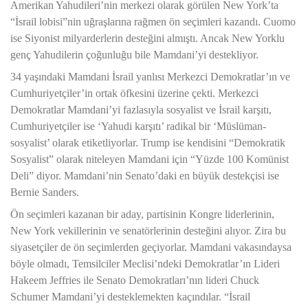
Amerikan Yahudileri’nin merkezi olarak görülen New York’ta
“İsrail lobisi”nin uğraşlarına rağmen ön seçimleri kazandı. Cuomo
ise Siyonist milyarderlerin desteğini almıştı. Ancak New Yorklu
genç Yahudilerin çoğunluğu bile Mamdani’yi destekliyor.
34 yaşındaki Mamdani İsrail yanlısı Merkezci Demokratlar’ın ve
Cumhuriyetçiler’in ortak öfkesini üzerine çekti. Merkezci
Demokratlar Mamdani’yi fazlasıyla sosyalist ve İsrail karşıtı,
Cumhuriyetçiler ise ‘Yahudi karşıtı’ radikal bir ‘Müslüman-
sosyalist’ olarak etiketliyorlar. Trump ise kendisini “Demokratik
Sosyalist” olarak niteleyen Mamdani için “Yüzde 100 Komünist
Deli” diyor. Mamdani’nin Senato’daki en büyük destekçisi ise
Bernie Sanders.
Ön seçimleri kazanan bir aday, partisinin Kongre liderlerinin,
New York vekillerinin ve senatörlerinin desteğini alıyor. Zira bu
siyasetçiler de ön seçimlerden geçiyorlar. Mamdani vakasındaysa
böyle olmadı, Temsilciler Meclisi’ndeki Demokratlar’ın Lideri
Hakeem Jeffries ile Senato Demokratları’nın lideri Chuck
Schumer Mamdani’yi desteklemekten kaçındılar. “İsrail