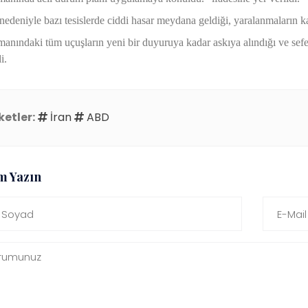
 nedeniyle bazı tesislerde ciddi hasar meydana geldiği, yaralanmaların ka
anındaki tüm uçuşların yeni bir duyuruya kadar askıya alındığı ve seferl
i.
ketler:
İran
ABD
m Yazın