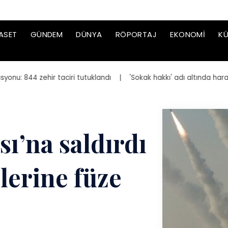
ASET
GÜNDEM
DÜNYA
RÖPORTAJ
EKONOMI
KÜ
 844 zehir taciri tutuklandı
| 'Sokak hakkı' adı altında haraç is
ı’na saldırdı
lerine füze