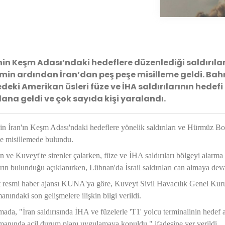
in Keşm Adası’ndaki hedeflere düzenlediği saldırıla
imin ardından İran’dan peş peşe misilleme geldi. Bahr
deki Amerikan üsleri füze ve İHA saldırılarının hede
na geldi ve çok sayıda kişi yaralandı.
 İran'ın Keşm Adası'ndaki hedeflere yönelik saldırıları ve Hürmüz Bo
şe misillemede bulundu.
 ve Kuveyt'te sirenler çalarken, füze ve İHA saldırıları bölgeyi alarm
arın bulunduğu açıklanırken, Lübnan'da İsrail saldırıları can almaya deva
 resmi haber ajansı KUNA'ya göre, Kuveyt Sivil Havacılık Genel Kuru
anındaki son gelişmelere ilişkin bilgi verildi.
ada, "İran saldırısında İHA ve füzelerle 'T1' yolcu terminalinin hedef
anında acil durum planı uygulamaya konuldu." ifadesine yer verildi.