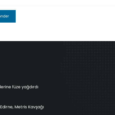
önder
erine füze yağdırdı
Edirne, Metris Kavşağı