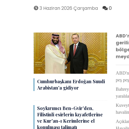
3 Haziran 2026 Çarşamba
0
ABD’n
geril
bölge
meyda
ABD'nin
peş pe
Cumhurbaşkanı Erdoğan Suudi
Arabistan'a gidiyor
Bahreyn
yaralıl
Kuveyt
Soykırımcı Ben-Gvir'den,
havalim
Filistinli esirlerin kıyafetlerine
ve Kur'an-ı Kerimlerine el
Açıklam
konulması talimatı
Havalim