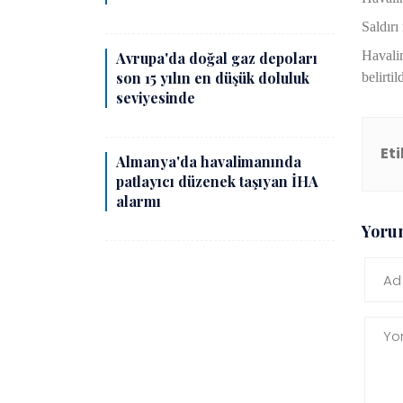
Saldırı
Havalim
Avrupa'da doğal gaz depoları
son 15 yılın en düşük doluluk
belirtild
seviyesinde
Eti
Almanya'da havalimanında
patlayıcı düzenek taşıyan İHA
alarmı
Yoru