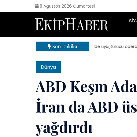
8 Ağustos 2026 Cumartesi
SIY
Son Dakika
| 71 ilde uyuşturucu operasyonu:
Dünya
ABD Keşm Adas
İran da ABD üs
yağdırdı