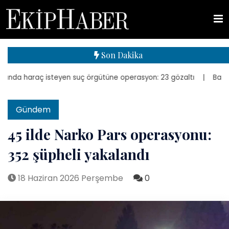
Son Dakika
nda haraç isteyen suç örgütüne operasyon: 23 gözaltı
| Bakan Kurum
Gündem
45 ilde Narko Pars operasyonu:
352 şüpheli yakalandı
18 Haziran 2026 Perşembe
0