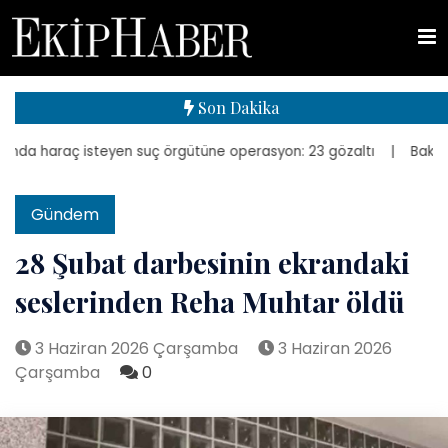
Son Dakika
da haraç isteyen suç örgütüne operasyon: 23 gözaltı
| Bakan Kurum
Gündem
28 Şubat darbesinin ekrandaki
seslerinden Reha Muhtar öldü
3 Haziran 2026 Çarşamba
3 Haziran 2026
Çarşamba
0