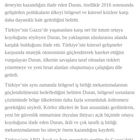
deneyim kazandığını ifade eden Duran, özellikle 2016 sonrasında
geliştirilen politikaların ülkeyi bölgesel ve küresel krizlere karşı
daha dayanıklı hale getirdiğini belirtti.
Türkiye’nin Gazze’de yaşananlara karşı net bir tutum ortaya
koyduğunu söyleyen Duran, bu yaklaşımın uluslararası alanda
karşılık bulduğunu ifade etti. Türkiye’nin küresel gelişmeler
karşısında stratejik otonomisini güçlendirerek hareket ettiğini
vurgulayan Duran, ülkenin savaşlara taraf olmadan riskleri
yönetmeye ve yeni fırsat alanları oluşturmaya çalıştığını dile
getirdi.
Türkiye’nin aynı zamanda bölgesel iş birliği mekanizmalarının
güçlendirilmesini hedeflediğini belirten Duran, bölgesel sorunların
çözümünde bölge ülkelerinin daha fazla sorumluluk üstlenmesi
gerektiğini söyledi. Körfez ülkeleri ile İran arasındaki gerilimlerin,
yeni bir güvenlik mimarisine duyulan ihtiyacı açık biçimde ortaya
koyduğunu ifade eden Duran, ikili ve çok taraflı iş birliği
mekanizmalarının bu süreçte önem kazandığını kaydetti.
Türkiye’nin ABD, İsrail ve İran arasındaki gerilim ile Gazze’deki