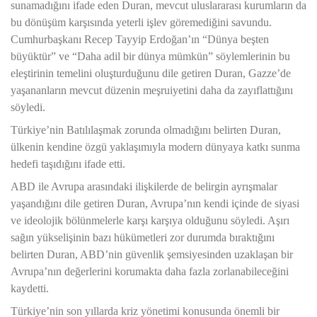
sunamadığını ifade eden Duran, mevcut uluslararası kurumların da
bu dönüşüm karşısında yeterli işlev göremediğini savundu.
Cumhurbaşkanı Recep Tayyip Erdoğan’ın “Dünya beşten
büyüktür” ve “Daha adil bir dünya mümkün” söylemlerinin bu
eleştirinin temelini oluşturduğunu dile getiren Duran, Gazze’de
yaşananların mevcut düzenin meşruiyetini daha da zayıflattığını
söyledi.
Türkiye’nin Batılılaşmak zorunda olmadığını belirten Duran,
ülkenin kendine özgü yaklaşımıyla modern dünyaya katkı sunma
hedefi taşıdığını ifade etti.
ABD ile Avrupa arasındaki ilişkilerde de belirgin ayrışmalar
yaşandığını dile getiren Duran, Avrupa’nın kendi içinde de siyasi
ve ideolojik bölünmelerle karşı karşıya olduğunu söyledi. Aşırı
sağın yükselişinin bazı hükümetleri zor durumda bıraktığını
belirten Duran, ABD’nin güvenlik şemsiyesinden uzaklaşan bir
Avrupa’nın değerlerini korumakta daha fazla zorlanabileceğini
kaydetti.
Türkiye’nin son yıllarda kriz yönetimi konusunda önemli bir