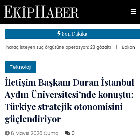
Son Dakika
araç isteyen suç örgütüne operasyon: 23 gözaltı
| Bakan Kurum, ye
Teknoloji
İletişim Başkanı Duran İstanbul
Aydın Üniversitesi’nde konuştu:
Türkiye stratejik otonomisini
güçlendiriyor
8 Mayıs 2026 Cuma
0