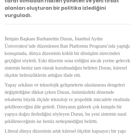
taraf olmadan riskleri yöneten ve yeni fırsat
alanları oluşturan bir politika izlediğini
vurguladı.
İletişim Başkanı Burhanettin Duran, İstanbul Aydın
Üniversitesi’nde düzenlenen Batı Platformu Programı’nda yaptığı
konuşmada, dünya düzeninin köklü bir dönüşüm sürecinden
geçtiğini söyledi. Eski düzenin sona erdiğini ancak yerine gelecek
sistemin henüz tam olarak kurulmadığını belirten Duran, küresel
ölçekte belirsizliklerin arttığını ifade etti.
Yapay zekânın ve teknolojik gelişmelerin uluslararası dengeleri
değiştirdiğine dikkat çeken Duran, önümüzdeki dönemde
rekabetin büyük ölçüde teknoloji ve jeopolitik mücadele etrafında
şekilleneceğini dile getirdi. Dünyanın giderek çok kutuplu bir
yapıya doğru ilerlediğini söyleyen Duran, bu yeni sistemin nasıl
şekilleneceğinin ise henüz netleşmediğini belirtti.
Liberal dünya düzeninin artık küresel ölçekte kapsayıcı bir yapı