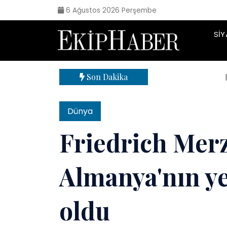
6 Ağustos 2026 Perşembe
SIY
Son Dakika
| 71 i
Dünya
Friedrich Merz
Almanya'nın y
oldu