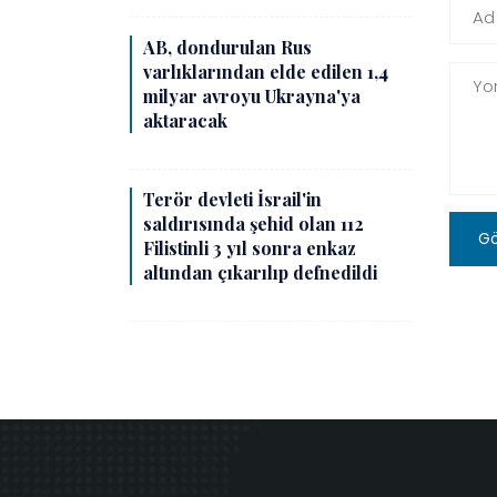
AB, dondurulan Rus
varlıklarından elde edilen 1,4
milyar avroyu Ukrayna'ya
aktaracak
Terör devleti İsrail'in
saldırısında şehid olan 112
G
Filistinli 3 yıl sonra enkaz
altından çıkarılıp defnedildi