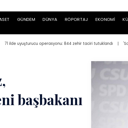
ASET
GÜNDEM
DÜNYA
RÖPORTAJ
EKONOMI
KÜ
lde uyuşturucu operasyonu: 844 zehir taciri tutuklandı
| 'Sokak h
,
eni başbakanı