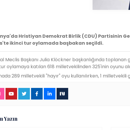
ya'da Hristiyan Demokrat Birlik (CDU) Partisinin Ge
s'te ikinci tur oylamada başbakan seçildi.
al Meclis Başkanı Julia Klöckner başkanlığında toplanan g
 tur oylamaya katılan 618 milletvekilinden 325'inin oyunu ald
da 289 milletvekili "hayır" oyu kullanılırken, 1 milletvekili 
m Yazın