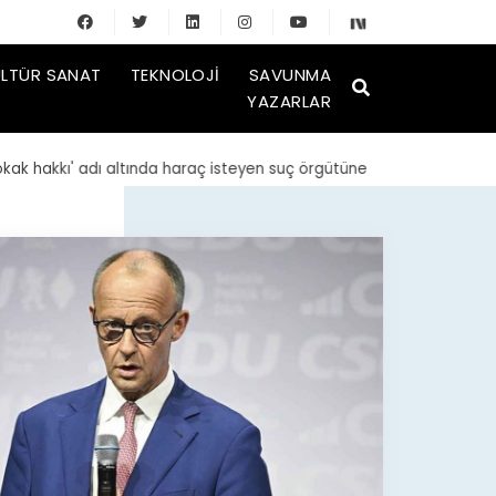
LTÜR SANAT
TEKNOLOJI
SAVUNMA
YAZARLAR
akkı' adı altında haraç isteyen suç örgütüne operasyon: 23 gözalt