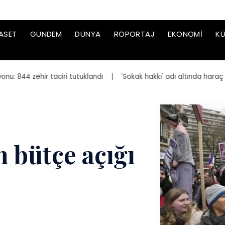
ASET
GÜNDEM
DÜNYA
RÖPORTAJ
EKONOMI
KÜ
844 zehir taciri tutuklandı
| 'Sokak hakkı' adı altında haraç iste
n bütçe açığı