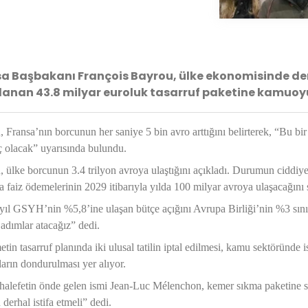
a Başbakanı François Bayrou, ülke ekonomisinde der
lanan 43.8 milyar euroluk tasarruf paketine kamuoyu
 Fransa’nın borcunun her saniye 5 bin avro arttığını belirterek, “Bu bi
 olacak” uyarısında bulundu.
 ülke borcunun 3.4 trilyon avroya ulaştığını açıkladı. Durumun ciddiy
a faiz ödemelerinin 2029 itibarıyla yılda 100 milyar avroya ulaşacağını 
ıl GSYH’nin %5,8’ine ulaşan bütçe açığını Avrupa Birliği’nin %3 sını
 adımlar atacağız” dedi.
in tasarruf planında iki ulusal tatilin iptal edilmesi, kamu sektöründe 
arın dondurulması yer alıyor.
alefetin önde gelen ismi Jean-Luc Mélenchon, kemer sıkma paketine ser
derhal istifa etmeli” dedi.