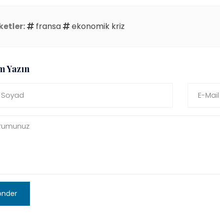
ketler:
fransa
ekonomik kriz
m Yazın
önder