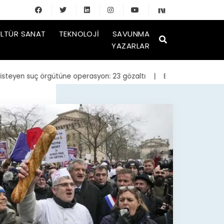
LTÜR SANAT
TEKNOLOJI
SAVUNMA
YAZARLAR
yen suç örgütüne operasyon: 23 gözaltı
| Bakan Kurum, yeniden inş