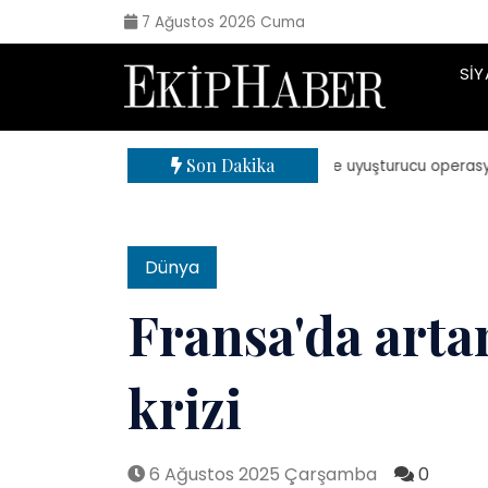
7 Ağustos 2026 Cuma
SIY
Son Dakika
| 71 ilde uyuşturucu operasyonu: 
Dünya
Fransa'da arta
krizi
6 Ağustos 2025 Çarşamba
0