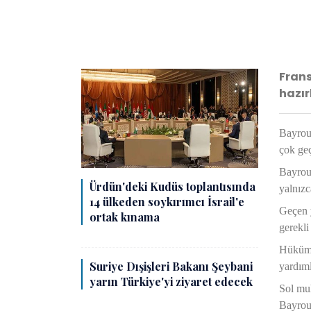
Frans
hazır
Bayrou,
çok geç
Bayrou,
Ürdün'deki Kudüs toplantısında
yalnızc
14 ülkeden soykırımcı İsrail'e
Geçen y
ortak kınama
gerekli
Hükümet
Suriye Dışişleri Bakanı Şeybani
yardıml
yarın Türkiye'yi ziyaret edecek
Sol muh
Bayrou 