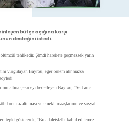
inleşen bütçe açığına karşı
nun desteğini istedi.
r ölümcül tehlikedir. Şimdi harekete geçmezsek yarın
etini vurgulayan Bayrou, eğer önlem alınmazsa
söyledi.
rının altına çekmeyi hedefleyen Bayrou, “Sert ama
istihdamın azaltılması ve emekli maaşlarının ve sosyal
t tepki göstererek, “Bu adaletsizlik kabul edilemez.