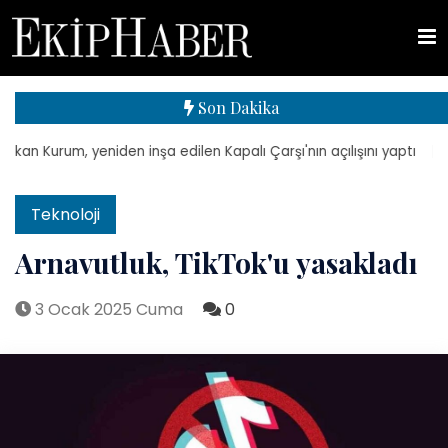
Son Dakika
 Kurum, yeniden inşa edilen Kapalı Çarşı'nın açılışını yaptı
| TMSF
Teknoloji
Arnavutluk, TikTok'u yasakladı
3 Ocak 2025 Cuma
0